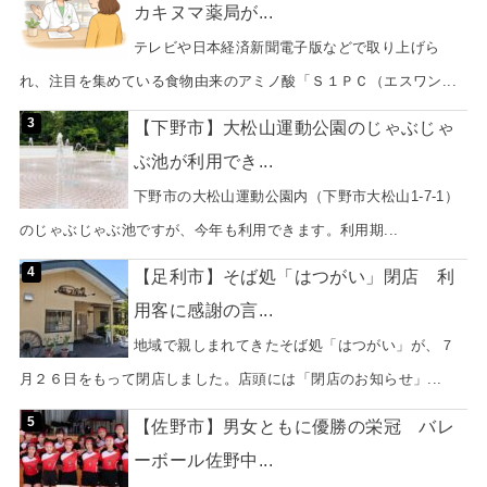
カキヌマ薬局が...
テレビや日本経済新聞電子版などで取り上げら
れ、注目を集めている食物由来のアミノ酸「Ｓ１ＰＣ（エスワン...
【下野市】大松山運動公園のじゃぶじゃ
ぶ池が利用でき...
下野市の大松山運動公園内（下野市大松山1-7-1）
のじゃぶじゃぶ池ですが、今年も利用できます。利用期...
【足利市】そば処「はつがい」閉店 利
用客に感謝の言...
地域で親しまれてきたそば処「はつがい」が、７
月２６日をもって閉店しました。店頭には「閉店のお知らせ」...
【佐野市】男女ともに優勝の栄冠 バレ
ーボール佐野中...