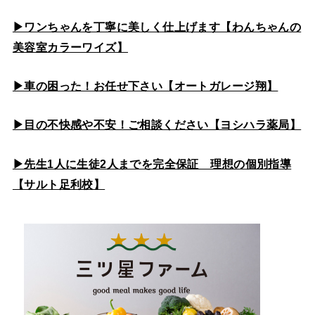
▶ワンちゃんを丁寧に美しく仕上げます【わんちゃんの
美容室カラーワイズ】
▶車の困った！お任せ下さい【オートガレージ翔】
▶目の不快感や不安！ご相談ください【ヨシハラ薬局】
▶先生1人に生徒2人までを完全保証 理想の個別指導
【サルト足利校】