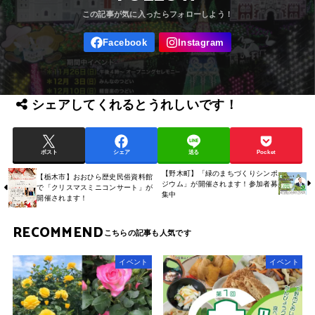
シェアしてくれるとうれしいです！
ポスト
シェア
送る
Pocket
【野木町】「緑のまちづくりシンポ
【栃木市】おおひら歴史民俗資料館
ジウム」が開催されます！参加者募
で「クリスマスミニコンサート」が
集中
開催されます！
RECOMMEND
イベント
イベント