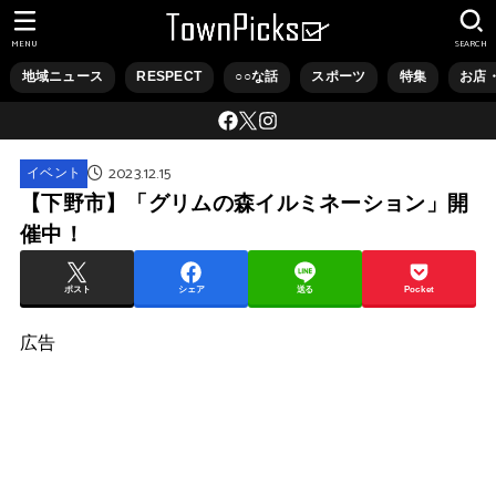
MENU
SEARCH
地域ニュース
RESPECT
○○な話
スポーツ
特集
お店
2023.12.15
イベント
【下野市】「グリムの森イルミネーション」開
催中！
ポスト
シェア
送る
Pocket
広告