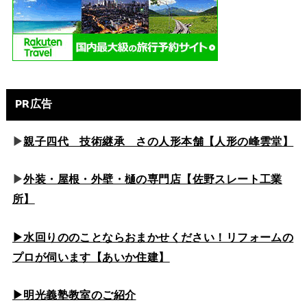
PR広告
▶
親子四代 技術継承 さの人形本舗【人形の峰雲堂】
▶
外装・屋根・外壁・樋の専門店【佐野スレート工業
所】
▶水回りののこと
ならおまかせください！リフォームの
プロが伺います【あいか住建】
▶
明光義塾教室のご紹介