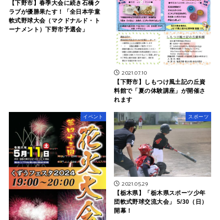
【下野市】春季大会に続き石橋ク
ラブが優勝果たす！「全日本学童
軟式野球大会（マクドナルド・ト
ーナメント）下野市予選会」
2021.07.10
【下野市】しもつけ風土記の丘資
料館で「夏の体験講座」が開催さ
れます
イベント
スポーツ
2021.05.29
【栃木県】「栃木県スポーツ少年
団軟式野球交流大会」 5/30（日）
開幕！