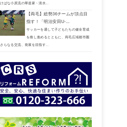
けばな小原流の華道家・清水...
【両毛】総勢36チームが頂点目
指す！「明治安田U-...
サッカーを通して子どもたちの健全育成
を推し進めるとともに、両毛広域都市圏
さらなる交流、発展を目指す...