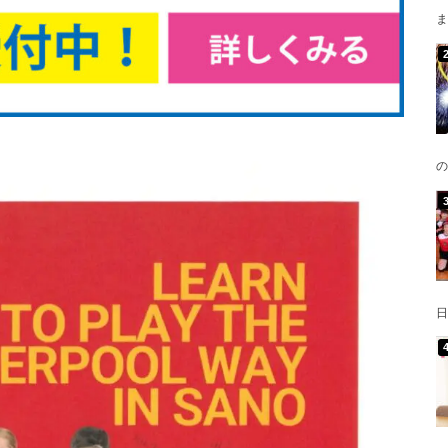
ま
の
日