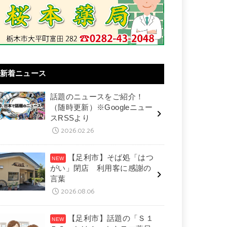
新着ニュース
話題のニュースをご紹介！
（随時更新）※Googleニュー
スRSSより
2026.02.26
【足利市】そば処「はつ
がい」閉店 利用客に感謝の
言葉
2026.08.06
【足利市】話題の「Ｓ１