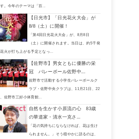
す。今年のテーマは「百...
【日光市】「日光花火大会」が
8/8（土）に開催！
「第4回日光花火大会」が、8月8日
（土）に開催されます。当日は、約5千発
花火が打ち上がる予定となっ...
【佐野市】男女ともに優勝の栄
冠 バレーボール佐野中...
佐野市で活動する小学生バレーボールク
ラブ・佐野中央クラブは、11月21日、22
、佐野市三好小体育館...
自然を生かす小原流の心 83歳
の華道家・清水一克さ...
「花の気持ちにならなければ、花は生け
られません。」そう穏やかに語るのは、