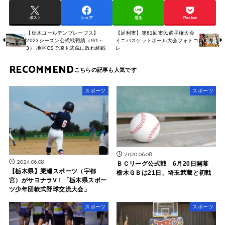
ポスト
シェア
送る
Pocket
【栃木ゴールデンブレーブス】
【足利市】第61回市民選手権大会
2023シーズン公式戦戦績（9/1～
ミニバスケットボール大会フォトコ
3） 地区CSで埼玉武蔵に敗れ終戦
レ
RECOMMEND
スポーツ
スポーツ
2020.06.08
2024.06.08
ＢＣリーグ公式戦 6月20日開幕
【栃木県】簗瀬スポーツ（宇都
栃木ＧＢは21日、埼玉武蔵と初戦
宮）がサヨナラV！「栃木県スポー
ツ少年団軟式野球交流大会」
スポーツ
スポーツ