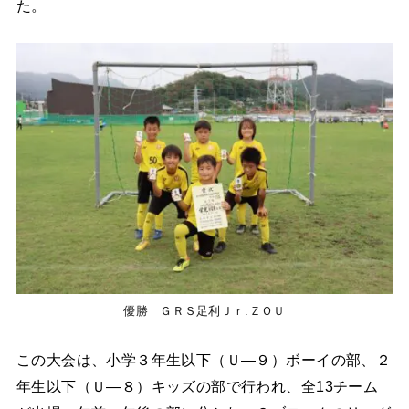
た。
優勝 ＧＲＳ足利Ｊｒ.ＺＯＵ
この大会は、小学３年生以下（Ｕ―９）ボーイの部、２
年生以下（Ｕ―８）キッズの部で行われ、全13チーム