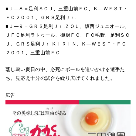
■Ｕ―８＝足利ＳＣＪ、三重山前ＦＣ、Ｋ―ＷＥＳＴ・
ＦＣ２００１、ＧＲＳ足利Ｊｒ.
■Ｕ―９＝ＧＲＳ足利Ｊｒ.ＺＯＵ、坂西ジュニオール、
ＪＦＣ足利ラトゥール、御厨ＦＣ、ＦＣ毛野、足利ＳＣ
Ｊ、ＧＲＳ足利Ｊｒ.ＫＩＲＩＮ、Ｋ―ＷＥＳＴ・ＦＣ
２００１、三重山前ＦＣ
蒸し暑い夏日の中、必死にボールを追いかける選手た
ち。見応え十分の試合を繰り広げてくれました。
広告