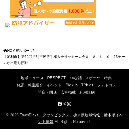
HOME
スポーツ
【足利市】第61回足利市民選手権大会サッカー大会Ｕ―８、Ｕ―９ 13チー
ムが出場し熱戦！
地域ニュース
RESPECT
○○な話
スポーツ
特集
お店・教室紹介
イベント
Pickup
TPkids
フォトコレ
開店・閉店
広告掲載
利用規約
© 2026
TownPicks タウンピックス 栃木県地域情報 栃木県イベ
ント情報
All Rights Reserved.