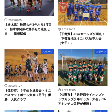
2023.01.05
【栃木県】駒澤大が2年ぶり8度目
2022.10.28
V 栃木県関係の選手も力走見せ
る！ 箱根駅伝
【下都賀】JBCガールズが頂点！
「下都賀地区ミニバス秋季大会
（女子）」
スポーツ
スポーツ
2022.03.27
2022.12.05
【佐野市】６年生を送る会・ミニ
【佐野市】「佐野西ライオンズク
バスケットボール大会（男子）優
ラブカップ少年サッカー大会」CA
勝 犬伏クラブ
アトレチコ佐野が優勝！