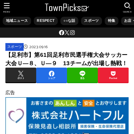
MENU
SEARCH
地域ニュース
RESPECT
○○な話
スポーツ
特集
お店
2023.09.16
スポーツ
【足利市】第61回足利市民選手権大会サッカー
大会Ｕ―８、Ｕ―９ 13チームが出場し熱戦！
ポスト
シェア
送る
Pocket
広告