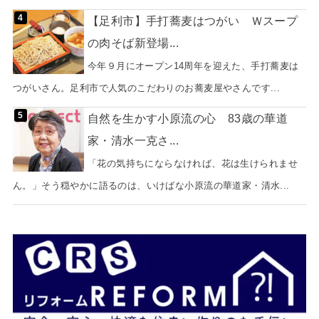
【足利市】手打蕎麦はつがい Ｗスープ
の肉そば新登場...
今年９月にオープン14周年を迎えた、手打蕎麦は
つがいさん。足利市で人気のこだわりのお蕎麦屋やさんです...
自然を生かす小原流の心 83歳の華道
家・清水一克さ...
「花の気持ちにならなければ、花は生けられませ
ん。」そう穏やかに語るのは、いけばな小原流の華道家・清水...