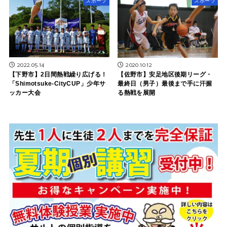
スポーツ
スポーツ
2022.05.14
2020.10.12
【下野市】2日間熱戦繰り広げる！
【佐野市】安足地区後期リーグ・
「Shimotsuke-CityCUP」少年サ
最終日（男子）最後まで手に汗握
ッカー大会
る熱戦を展開