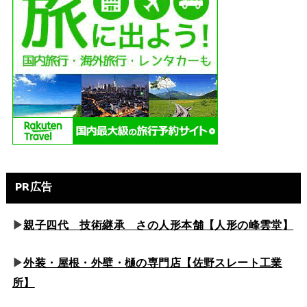
PR広告
▶
親子四代 技術継承 さの人形本舗【人形の峰雲堂】
▶
外装・屋根・外壁・樋の専門店【佐野スレート工業
所】