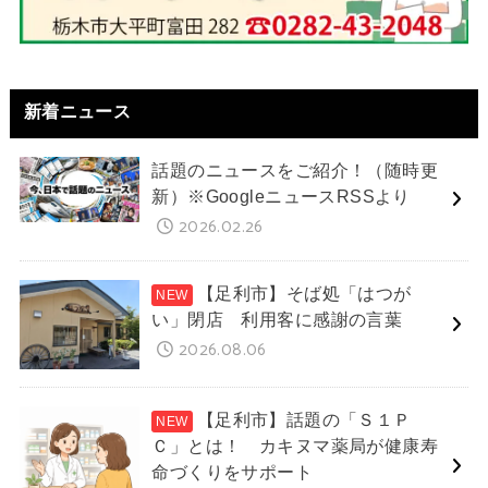
新着ニュース
話題のニュースをご紹介！（随時更
新）※GoogleニュースRSSより
2026.02.26
【足利市】そば処「はつが
い」閉店 利用客に感謝の言葉
2026.08.06
【足利市】話題の「Ｓ１Ｐ
Ｃ」とは！ カキヌマ薬局が健康寿
命づくりをサポート