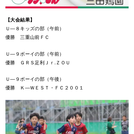
【大会結果】
Ｕ―８キッズの部（午前）
優勝 三重山前ＦＣ
Ｕ―９ボーイの部（午前）
優勝 ＧＲＳ足利Ｊｒ.ＺＯＵ
Ｕ―９ボーイの部（午後）
優勝 Ｋ―ＷＥＳＴ・ＦＣ２００１