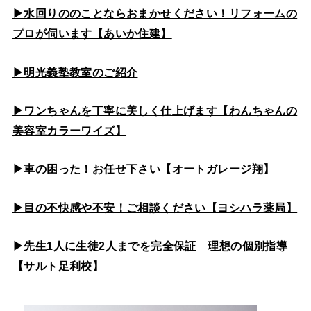
▶水回りののこと
ならおまかせください！リフォームの
プロが伺います【あいか住建】
▶
明光義塾教室のご紹介
▶ワンちゃんを丁寧に美しく仕上げます【わんちゃんの
美容室カラーワイズ】
▶車の困った！お任せ下さい【オートガレージ翔】
▶目の不快感や不安！ご相談ください【ヨシハラ薬局】
▶先生1人に生徒2人までを完全保証 理想の個別指導
【サルト足利校】