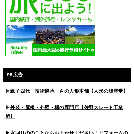
PR広告
▶
親子四代 技術継承 さの人形本舗【人形の峰雲堂】
▶
外装・屋根・外壁・樋の専門店【佐野スレート工業
所】
▶水回りののこと
ならおまかせください！リフォームの