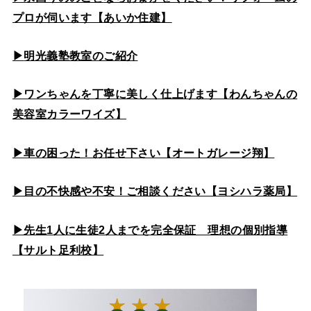
プロが伺います【あいか住建】
▶
明光義塾教室のご紹介
▶ワンちゃんを丁寧に美しく仕上げます【わんちゃんの
美容室カラーワイズ】
▶車の困った！お任せ下さい【オートガレージ翔】
▶目の不快感や不安！ご相談ください【ヨシハラ薬局】
▶先生1人に生徒2人までを完全保証 理想の個別指導
【サルト足利校】