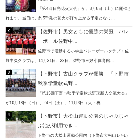
「第4回日光花火大会」が、8月8日（土）に開催さ
れます。当日は、約5千発の花火が打ち上がる予定となっ...
【佐野市】男女ともに優勝の栄冠 バレ
ーボール佐野中...
佐野市で活動する小学生バレーボールクラブ・佐
野中央クラブは、11月21日、22日、佐野市三好小体育館...
【下野市】古山クラブが優勝！「下野市
秋季学童軟式野...
「第15回下野市秋季学童軟式野球新人交流大会」
が10月18日（日）、24日（土）、11月3日（火・祝...
【下野市】大松山運動公園のじゃぶじゃ
ぶ池が利用でき...
下野市の大松山運動公園内（下野市大松山1-7-1）