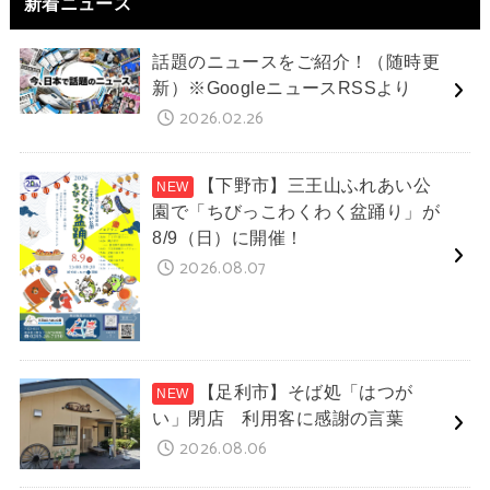
新着ニュース
話題のニュースをご紹介！（随時更
新）※GoogleニュースRSSより
2026.02.26
【下野市】三王山ふれあい公
園で「ちびっこわくわく盆踊り」が
8/9（日）に開催！
2026.08.07
【足利市】そば処「はつが
い」閉店 利用客に感謝の言葉
2026.08.06