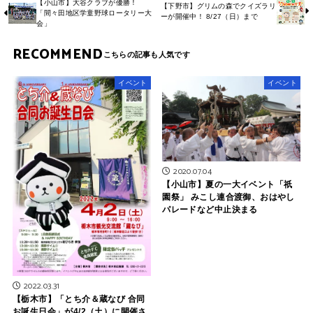
【小山市】大谷クラブが優勝！
【下野市】グリムの森でクイズラリ
「間々田地区学童野球ロータリー大
ーが開催中！ 8/27（日）まで
会」
RECOMMEND
イベント
イベント
2020.07.04
【小山市】夏の一大イベント「祇
園祭」 みこし連合渡御、おはやし
パレードなど中止決まる
2022.03.31
【栃木市】「とち介＆蔵なび 合同
お誕生日会」が4/2（土）に開催さ