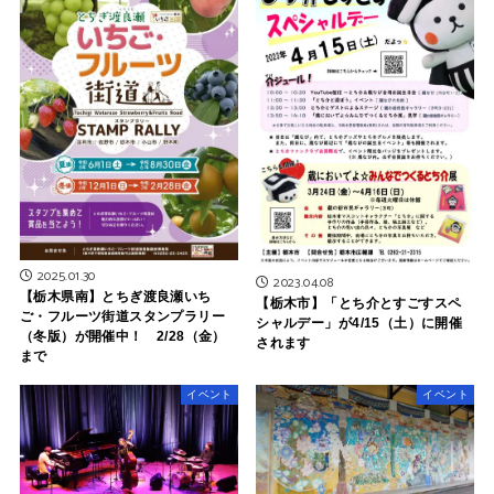
2025.01.30
2023.04.08
【栃木県南】とちぎ渡良瀬いち
【栃木市】「とち介とすごすスペ
ご・フルーツ街道スタンプラリー
シャルデー」が4/15（土）に開催
（冬版）が開催中！ 2/28（金）
されます
まで
イベント
イベント