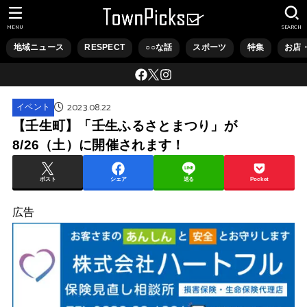
MENU
SEARCH
地域ニュース
RESPECT
○○な話
スポーツ
特集
お店
2023.08.22
イベント
【壬生町】「壬生ふるさとまつり」が
8/26（土）に開催されます！
ポスト
シェア
送る
Pocket
広告