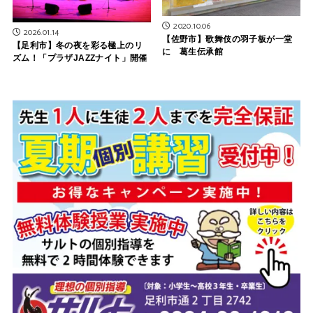
2020.10.06
2026.01.14
【佐野市】歌舞伎の羽子板が一堂
【足利市】冬の夜を彩る極上のリ
に 葛生伝承館
ズム！「プラザJAZZナイト」開催