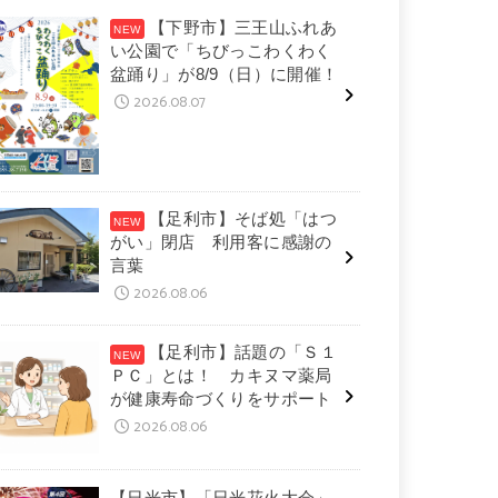
【下野市】三王山ふれあ
い公園で「ちびっこわくわく
盆踊り」が8/9（日）に開催！
2026.08.07
【足利市】そば処「はつ
がい」閉店 利用客に感謝の
言葉
2026.08.06
【足利市】話題の「Ｓ１
ＰＣ」とは！ カキヌマ薬局
が健康寿命づくりをサポート
2026.08.06
【日光市】「日光花火大会」