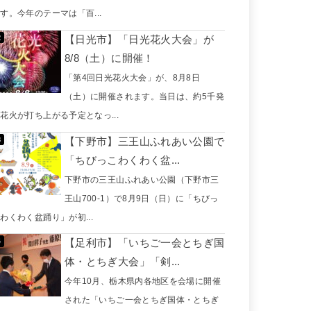
す。今年のテーマは「百...
【日光市】「日光花火大会」が
8/8（土）に開催！
「第4回日光花火大会」が、8月8日
（土）に開催されます。当日は、約5千発
花火が打ち上がる予定となっ...
【下野市】三王山ふれあい公園で
「ちびっこわくわく盆...
下野市の三王山ふれあい公園（下野市三
王山700-1）で8月9日（日）に「ちびっ
わくわく盆踊り」が初...
【足利市】「いちご一会とちぎ国
体・とちぎ大会」「剣...
今年10月、栃木県内各地区を会場に開催
された「いちご一会とちぎ国体・とちぎ