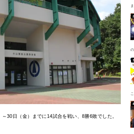
ま
の
こ
～30日（金）までに14試合を戦い、8勝6敗でした。