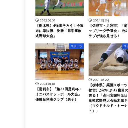
2022.09.01
2024.03.04
【栃木県】4強出そろう！今週
【佐野市・足利市】「前
末に準決勝、決勝「県学童軟
ップリーグ予選会」で佐
式野球大会」
ラブが強さ見せる！
スポーツ
ス
2025.06.22
2024.01.10
【栃木県】簗瀬スポーツ
【足利市】「第23回足利杯・
都宮）が2年ぶり2度目
ミニバスケットボール大会」
飾る！「高円宮賜杯全日
優勝足利南クラブ（男子）
童軟式野球大会栃木県予
（マクドナルド・トーナ
ト）」