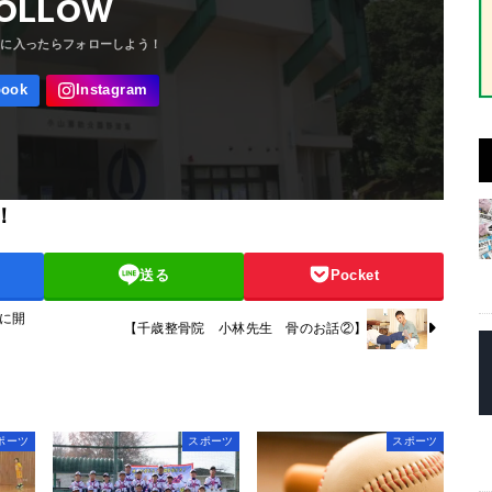
OLLOW
！
送る
Pocket
に開
【千歳整骨院 小林先生 骨のお話②】
ポーツ
スポーツ
スポーツ