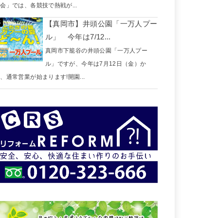
会」では、各競技で熱戦が...
【真岡市】井頭公園「一万人プー
ル」 今年は7/12...
真岡市下籠谷の井頭公園「一万人プー
ル」ですが、今年は7月12日（金）か
、通常営業が始まります!開園...