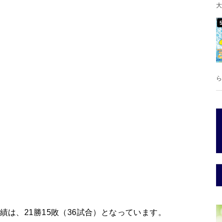
大
ら
績は、21勝15敗（36試合）となっています。