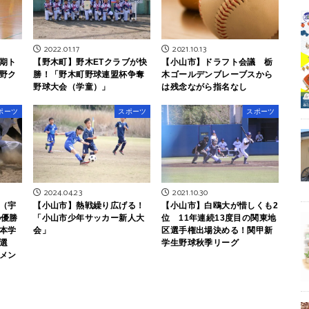
2022.01.17
2021.10.13
期ト
【野木町】野木ETクラブが快
【小山市】ドラフト会議 栃
野ク
勝！「野木町野球連盟杯争奪
木ゴールデンブレーブスから
野球大会（学童）」
は残念ながら指名なし
ポーツ
スポーツ
スポーツ
2024.04.23
2021.10.30
（宇
【小山市】熱戦繰り広げる！
【小山市】白鴎大が惜しくも2
の優勝
「小山市少年サッカー新人大
位 11年連続13度目の関東地
本学
会」
区選手権出場決める！関甲新
選
学生野球秋季リーグ
メン