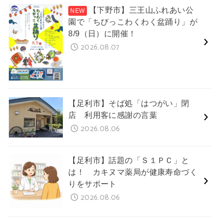
【下野市】三王山ふれあい公
園で「ちびっこわくわく盆踊り」が
8/9（日）に開催！
2026.08.07
【足利市】そば処「はつがい」閉
店 利用客に感謝の言葉
2026.08.06
【足利市】話題の「Ｓ１ＰＣ」と
は！ カキヌマ薬局が健康寿命づく
りをサポート
2026.08.06