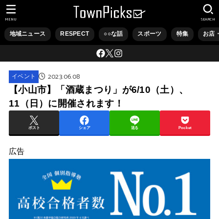
MENU
SEARCH
地域ニュース
RESPECT
○○な話
スポーツ
特集
お店
2023.06.08
イベント
【小山市】「酒蔵まつり」が6/10（土）、
11（日）に開催されます！
ポスト
シェア
送る
Pocket
広告