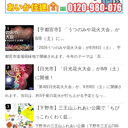
【宇都宮市】「うつのみや花火大会」が
8/8（土）に...
「2026うつのみや花火大会」が8月8日（土）、宇
都宮市道場宿緑地で開催されます。今年のテーマは「百...
【日光市】「日光花火大会」が8/8（土）
に開催！
「第4回日光花火大会」が、8月8日（土）に開催さ
れます。当日は、約5千発の花火が打ち上がる予定となっ...
【下野市】三王山ふれあい公園で「ちび
っこわくわく盆...
下野市の三王山ふれあい公園（下野市三王山700-