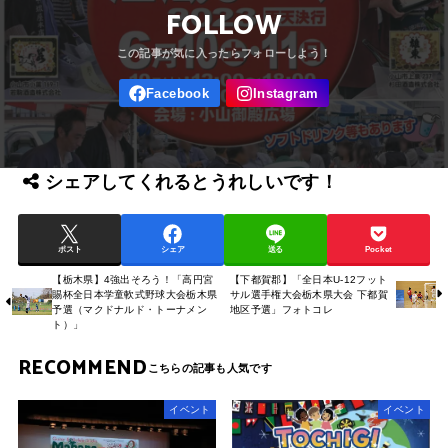
FOLLOW
シェアしてくれるとうれしいです！
ポスト
シェア
送る
Pocket
【栃木県】4強出そろう！「高円宮
【下都賀郡】「全日本U-12フット
賜杯全日本学童軟式野球大会栃木県
サル選手権大会栃木県大会 下都賀
予選（マクドナルド・トーナメン
地区予選」フォトコレ
ト）」
RECOMMEND
イベント
イベント