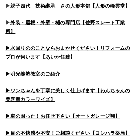
▶
親子四代 技術継承 さの人形本舗【人形の峰雲堂】
▶
外装・屋根・外壁・樋の専門店【佐野スレート工業
所】
▶水回りののこと
ならおまかせください！リフォームの
プロが伺います【あいか住建】
▶
明光義塾教室のご紹介
▶ワンちゃんを丁寧に美しく仕上げます【わんちゃんの
美容室カラーワイズ】
▶車の困った！お任せ下さい【オートガレージ翔】
▶目の不快感や不安！ご相談ください【ヨシハラ薬局】