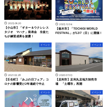
2025.06.20
2025.12.04
【小山市】「ギター＆ウクレレス
【栃木市】「TOCHIGI WORLD
タジオ マハナ」発表会 生徒た
FESTIVAL」が12/7（日）に開催！
ちが練習成果を披露！
イベント
イベント
2021.02.28
2020.07.03
【壬生町】「みぶの日フェア」コ
【足利市】足利丸足地方卸売市
ロナの影響受け2年連続で中止
場 「土曜市」再開
イベント
イベント