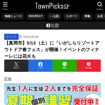
MENU
SEARCH
地域ニュース
RESPECT
○○な話
スポーツ
特集
お店
2023.05.09
イベント
【真岡市】5/13（土）に「いがしらリゾートア
ウトドア春フェス」が開催！イベントのフィナ
ーレには花火も
ポスト
シェア
送る
Pocket
広告