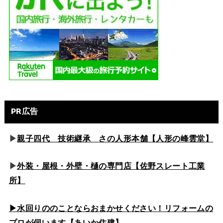
PR広告
▶
親子四代 技術継承 さの人形本舗【人形の峰雲堂】
▶
外装・屋根・外壁・樋の専門店【佐野スレート工業
所】
▶水回りののこと
ならおまかせください！リフォームの
プロが伺います【あいか住建】