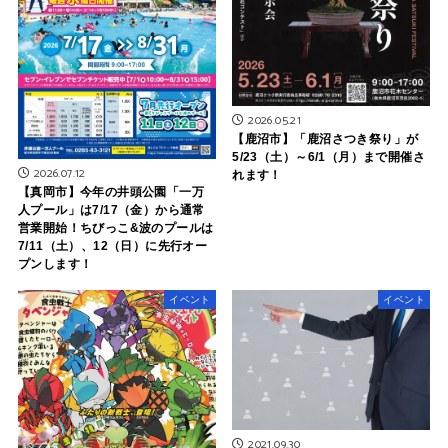
2026.05.21
【鹿沼市】「鹿沼さつき祭り」が
5/23（土）～6/1（月）まで開催さ
2026.07.12
れます！
【真岡市】今年の井頭公園「一万
人プール」は7/17（金）から通常
営業開始！ちびっこ&波のプールは
7/11（土）、12（日）に先行オー
プンします！
イベント
イベント
2021.09.30