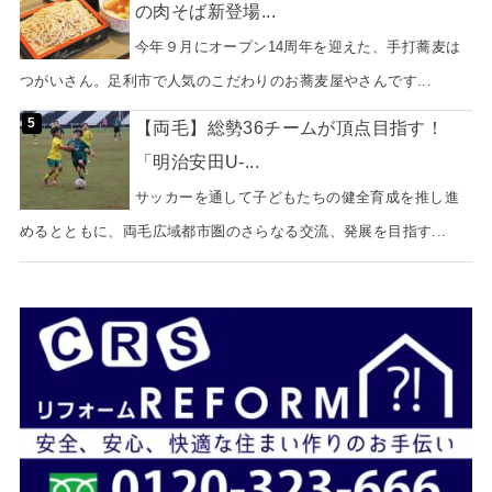
の肉そば新登場...
今年９月にオープン14周年を迎えた、手打蕎麦は
つがいさん。足利市で人気のこだわりのお蕎麦屋やさんです...
【両毛】総勢36チームが頂点目指す！
「明治安田U-...
サッカーを通して子どもたちの健全育成を推し進
めるとともに、両毛広域都市圏のさらなる交流、発展を目指す...