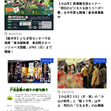
【小山市】異業種交流セミナー
「明日のビジネスを担うリーダー
塾」を今年度も開催！参加者募集
中
2024.07.22
【栃木市】とちぎ花センターで企
画展「食虫植物展 食虫戦士タベ
ンジャー大図鑑」が9/1（日）まで
開催！
イベント
イベント
2021.01.10
【小山市】1/11（月・祝）の「小
山の初市」と「軽トラ市」は中
止 同日の「だるま市」のみ開催