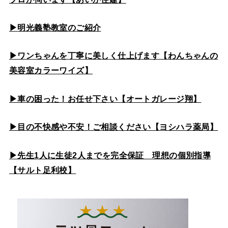
▶
明光義塾教室のご紹介
▶ワンちゃんを丁寧に美しく仕上げます【わんちゃんの
美容室カラーワイズ】
▶車の困った！お任せ下さい【オートガレージ翔】
▶目の不快感や不安！ご相談ください【ヨシハラ薬局】
▶先生1人に生徒2人までを完全保証 理想の個別指導
【サルト足利校】