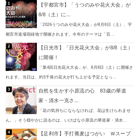
【宇都宮市】「うつのみや花火大会」が
8/8（土）に...
「2026うつのみや花火大会」が8月8日（土）、宇
都宮市道場宿緑地で開催されます。今年のテーマは「百...
【日光市】「日光花火大会」が8/8（土）
に開催！
「第4回日光花火大会」が、8月8日（土）に開催さ
れます。当日は、約5千発の花火が打ち上がる予定となっ...
自然を生かす小原流の心 83歳の華道
家・清水一克さ...
「花の気持ちにならなければ、花は生けられませ
ん。」そう穏やかに語るのは、いけばな小原流の華道家・清水...
【足利市】手打蕎麦はつがい Ｗスープ