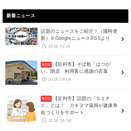
新着ニュース
話題のニュースをご紹介！（随時更
新）※GoogleニュースRSSより
2026.02.26
【足利市】そば処「はつが
い」閉店 利用客に感謝の言葉
2026.08.06
【足利市】話題の「Ｓ１Ｐ
Ｃ」とは！ カキヌマ薬局が健康寿
命づくりをサポート
2026.08.06