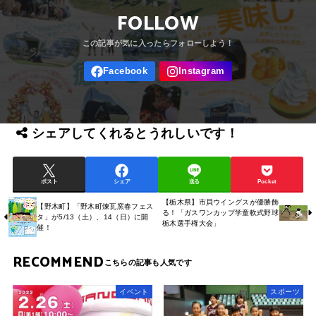
FOLLOW
シェアしてくれるとうれしいです！
ポスト
シェア
送る
Pocket
【栃木県】市貝ウイングスが優勝飾
【野木町】「野木町煉瓦窯春フェス
る！「ガスワンカップ学童軟式野球
タ」が5/13（土）、14（日）に開
栃木選手権大会」
催！
RECOMMEND
イベント
スポーツ