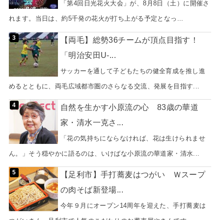
「第4回日光花火大会」が、8月8日（土）に開催さ
れます。当日は、約5千発の花火が打ち上がる予定となっ...
【両毛】総勢36チームが頂点目指す！
「明治安田U-...
サッカーを通して子どもたちの健全育成を推し進
めるとともに、両毛広域都市圏のさらなる交流、発展を目指す...
自然を生かす小原流の心 83歳の華道
家・清水一克さ...
「花の気持ちにならなければ、花は生けられませ
ん。」そう穏やかに語るのは、いけばな小原流の華道家・清水...
【足利市】手打蕎麦はつがい Ｗスープ
の肉そば新登場...
今年９月にオープン14周年を迎えた、手打蕎麦は