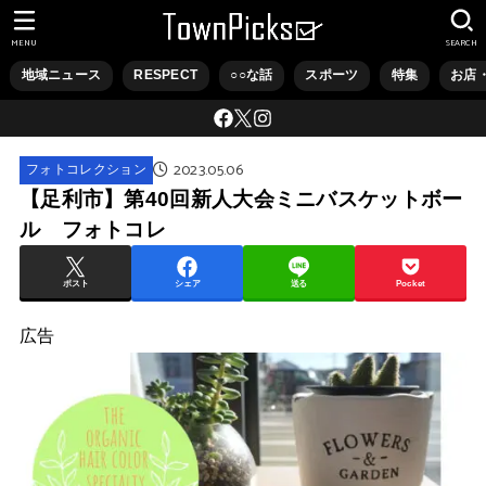
MENU
SEARCH
地域ニュース
RESPECT
○○な話
スポーツ
特集
お店
2023.05.06
フォトコレクション
【足利市】第40回新人大会ミニバスケットボー
ル フォトコレ
ポスト
シェア
送る
Pocket
広告