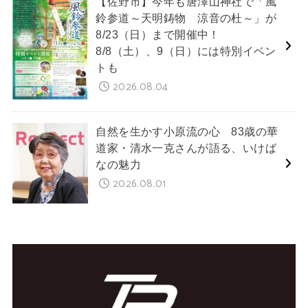
【佐野市】今年も唐澤山神社で「風
鈴参道～天明鋳物 涼音の杜～」が
8/23（日）まで開催中！
8/8（土）、9（日）には特別イベン
トも
2026.08.04
自然を生かす小原流の心 83歳の華
道家・清水一克さんが語る、いけば
なの魅力
2026.08.01