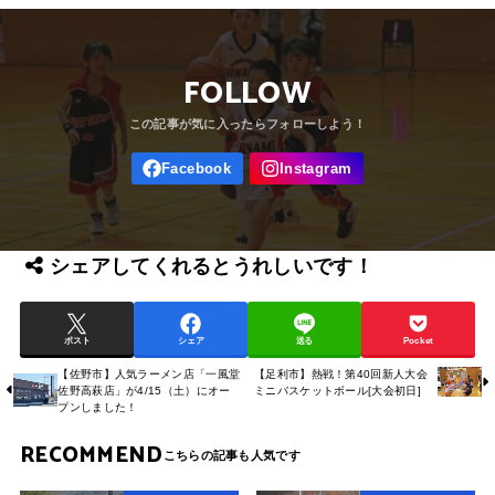
FOLLOW
シェアしてくれるとうれしいです！
ポスト
シェア
送る
Pocket
【佐野市】人気ラーメン店「一風堂
【足利市】熱戦！第40回新人大会
佐野高萩店」が4/15（土）にオー
ミニバスケットボール[大会初日]
プンしました！
RECOMMEND