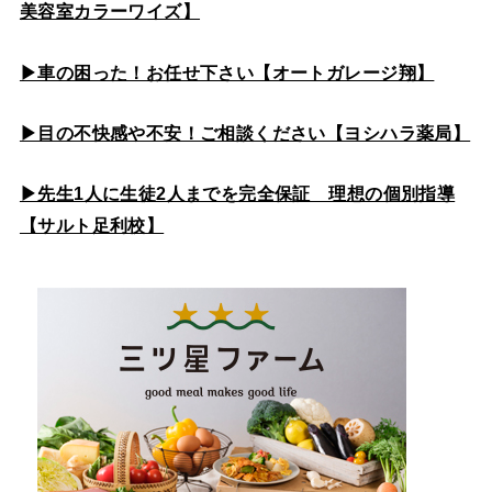
美容室カラーワイズ】
▶車の困った！お任せ下さい【オートガレージ翔】
▶目の不快感や不安！ご相談ください【ヨシハラ薬局】
▶先生1人に生徒2人までを完全保証 理想の個別指導
【サルト足利校】