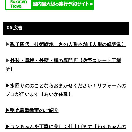
PR広告
▶
親子四代 技術継承 さの人形本舗【人形の峰雲堂】
▶
外装・屋根・外壁・樋の専門店【佐野スレート工業
所】
▶水回りののこと
ならおまかせください！リフォームの
プロが伺います【あいか住建】
▶
明光義塾教室のご紹介
▶ワンちゃんを丁寧に美しく仕上げます【わんちゃんの