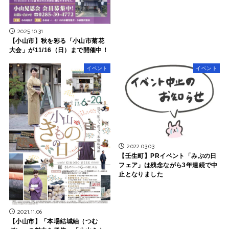
2025.10.31
【小山市】秋を彩る「小山市菊花
大会」が11/16（日）まで開催中！
イベント
イベント
2022.03.03
【壬生町】PRイベント「みぶの日
フェア」は残念ながら3年連続で中
止となりました
2021.11.06
【小山市】「本場結城紬（つむ