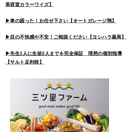
美容室カラーワイズ】
▶車の困った！お任せ下さい【オートガレージ翔】
▶目の不快感や不安！ご相談ください【ヨシハラ薬局】
▶先生1人に生徒2人までを完全保証 理想の個別指導
【サルト足利校】