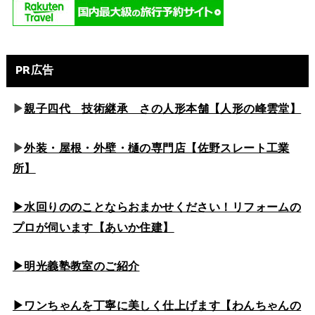
PR広告
▶
親子四代 技術継承 さの人形本舗【人形の峰雲堂】
▶
外装・屋根・外壁・樋の専門店【佐野スレート工業
所】
▶水回りののこと
ならおまかせください！リフォームの
プロが伺います【あいか住建】
▶
明光義塾教室のご紹介
▶ワンちゃんを丁寧に美しく仕上げます【わんちゃんの