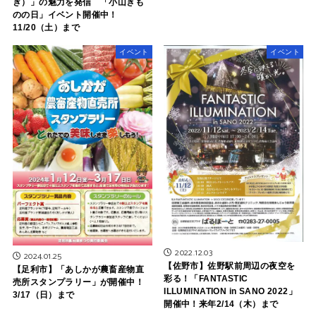
ぎ）」の魅力を発信 「小山きも
のの日」イベント開催中！
11/20（土）まで
イベント
イベント
2022.12.03
2024.01.25
【佐野市】佐野駅前周辺の夜空を
【足利市】「あしかが農畜産物直
彩る！「FANTASTIC
売所スタンプラリー」が開催中！
ILLUMINATION in SANO 2022」
3/17（日）まで
開催中！来年2/14（木）まで