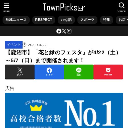
MENU
SEARCH
地域ニュース
RESPECT
○○な話
スポーツ
特集
お店
2023.04.22
イベント
【鹿沼市】「花と緑のフェスタ」が4/22（土）
～5/7（日）まで開催されます！
ポスト
シェア
送る
Pocket
広告