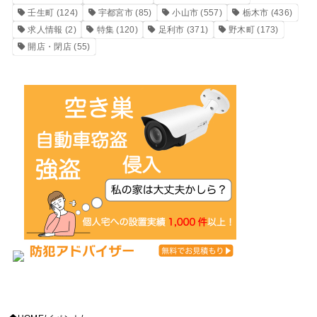
壬生町
(124)
宇都宮市
(85)
小山市
(557)
栃木市
(436)
求人情報
(2)
特集
(120)
足利市
(371)
野木町
(173)
開店・閉店
(55)