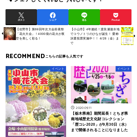
ポスト
シェア
送る
Pocket
【佐野市】第69回年次大会前夜祭
【小山市】4年連続！渡良瀬遊水地
「花火大会」！4000発の花火が夜
でコウノトリのひなが誕生！ 愛称
空を美しく彩る！
決選投票実施中！！ 4/28（金）ま
で
RECOMMEND
イベント
イベント
2020.09.11
【栃木県南】期間延長！とちぎ県
南地域歴史文化財コレクション
「歴コレ2020」が9月30日（水）
まで開催されることになりました