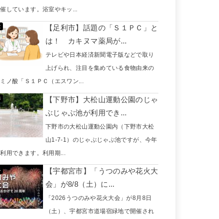
催しています。浴室やキッ...
【足利市】話題の「Ｓ１ＰＣ」と
は！ カキヌマ薬局が...
テレビや日本経済新聞電子版などで取り
上げられ、注目を集めている食物由来の
ミノ酸「Ｓ１ＰＣ（エスワン...
【下野市】大松山運動公園のじゃ
ぶじゃぶ池が利用でき...
下野市の大松山運動公園内（下野市大松
山1-7-1）のじゃぶじゃぶ池ですが、今年
利用できます。利用期...
【宇都宮市】「うつのみや花火大
会」が8/8（土）に...
「2026うつのみや花火大会」が8月8日
（土）、宇都宮市道場宿緑地で開催され