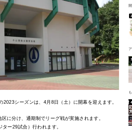
開
ア
も
2023シーズンは、4月8日（土）に開幕を迎えます。
地区に分け、通期制でリーグ戦が実施されます。
ジター29試合）行われます。