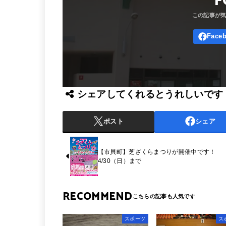
F
シェアしてくれるとうれしいです
ポスト
シェア
【市貝町】芝ざくらまつりが開催中です！
4/30（日）まで
RECOMMEND
スポーツ
ス