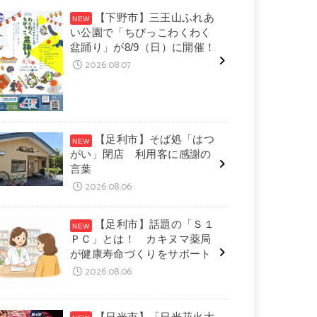
【下野市】三王山ふれあ
い公園で「ちびっこわくわく
盆踊り」が8/9（日）に開催！
2026.08.07
【足利市】そば処「はつ
がい」閉店 利用客に感謝の
言葉
2026.08.06
【足利市】話題の「Ｓ１
ＰＣ」とは！ カキヌマ薬局
が健康寿命づくりをサポート
2026.08.06
【日光市】「日光花火大