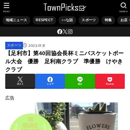
MENU
SEARCH
地域ニュース
RESPECT
○○な話
スポーツ
特集
お店
2023.01.31
スポーツ
【足利市】第40回協会長杯ミニバスケットボー
ル大会 優勝 足利南クラブ 準優勝 けやき
クラブ
ポスト
シェア
送る
Pocket
広告