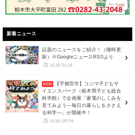
新着ニュース
話題のニュースをご紹介！（随時更
新）※GoogleニュースRSSより
2026.02.26
【宇都宮市】コジマ子どもサ
イエンスパーク（栃木県子ども総合
科学館）で企画展「家電のしくみを
見てみよう―毎日の暮らしをささえ
る科学―」が開催中！
2026.08.09