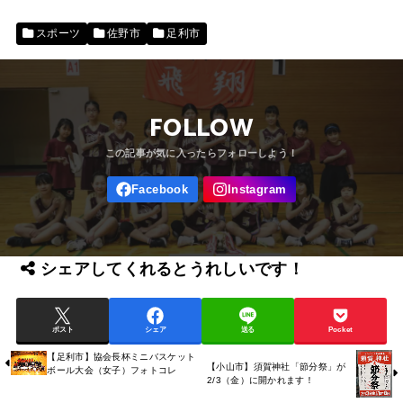
スポーツ
佐野市
足利市
FOLLOW
シェアしてくれるとうれしいです！
ポスト
シェア
送る
Pocket
【足利市】協会長杯ミニバスケット
【小山市】須賀神社「節分祭」が
ボール大会（女子）フォトコレ
2/3（金）に開かれます！