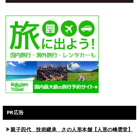
PR広告
▶
親子四代 技術継承 さの人形本舗【人形の峰雲堂】