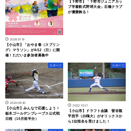
【下野市】「下野市ジュニアカッ
プ学童軟式野球大会」石橋クラブ
が優勝飾る！
2026.01.19
【小山市】「おやま春（スプリン
グ）マラソン」が4/12（日）に開
催！ただいま参加者募集中
スポーツ
スポーツ
2020.09.30
2022.10.21
【小山市】みんなで応援しよう！
【小山市】ドラフト会議 曽谷龍
栃木ゴールデンブレーブス公式戦
平投手（白鴎大）がオリックスか
日程（10月前半分）
ら1位指名を受けました！