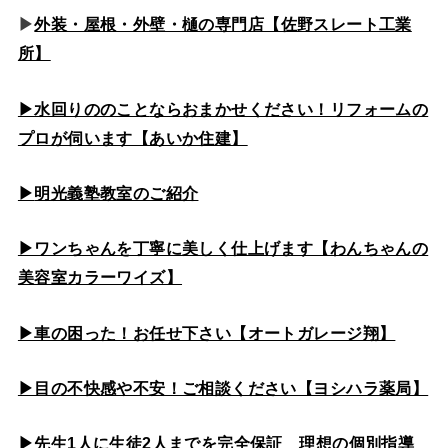
▶
外装・屋根・外壁・樋の専門店【佐野スレート工業
所】
▶水回りののこと
ならおまかせください！リフォームの
プロが伺います【あいか住建】
▶
明光義塾教室のご紹介
▶ワンちゃんを丁寧に美しく仕上げます【わんちゃんの
美容室カラーワイズ】
▶車の困った！お任せ下さい【オートガレージ翔】
▶目の不快感や不安！ご相談ください【ヨシハラ薬局】
▶先生1人に生徒2人までを完全保証 理想の個別指導