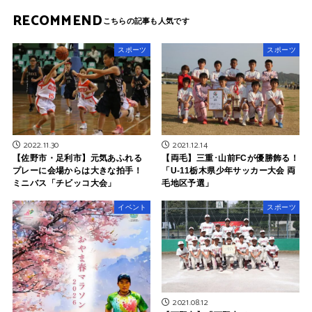
RECOMMEND
スポーツ
スポーツ
2022.11.30
2021.12.14
【佐野市・足利市】元気あふれる
【両毛】三重･山前FCが優勝飾る！
プレーに会場からは大きな拍手！
「U-11栃木県少年サッカー大会 両
ミニバス「チビッコ大会」
毛地区予選」
イベント
スポーツ
2021.08.12