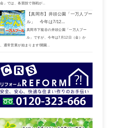
会」では、各競技で熱戦が...
【真岡市】井頭公園「一万人プー
ル」 今年は7/12...
真岡市下籠谷の井頭公園「一万人プー
ル」ですが、今年は7月12日（金）か
、通常営業が始まります!開園...