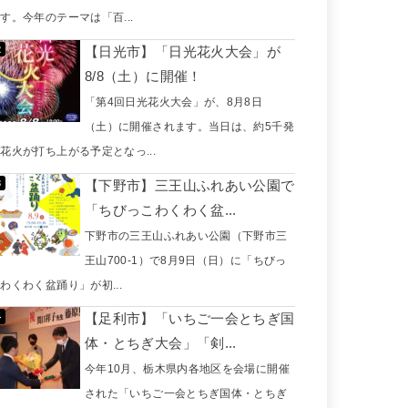
す。今年のテーマは「百...
【日光市】「日光花火大会」が
8/8（土）に開催！
「第4回日光花火大会」が、8月8日
（土）に開催されます。当日は、約5千発
花火が打ち上がる予定となっ...
【下野市】三王山ふれあい公園で
「ちびっこわくわく盆...
下野市の三王山ふれあい公園（下野市三
王山700-1）で8月9日（日）に「ちびっ
わくわく盆踊り」が初...
【足利市】「いちご一会とちぎ国
体・とちぎ大会」「剣...
今年10月、栃木県内各地区を会場に開催
された「いちご一会とちぎ国体・とちぎ