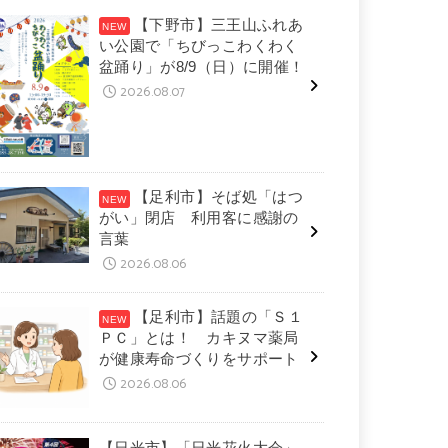
【下野市】三王山ふれあ
い公園で「ちびっこわくわく
盆踊り」が8/9（日）に開催！
2026.08.07
【足利市】そば処「はつ
がい」閉店 利用客に感謝の
言葉
2026.08.06
【足利市】話題の「Ｓ１
ＰＣ」とは！ カキヌマ薬局
が健康寿命づくりをサポート
2026.08.06
【日光市】「日光花火大会」