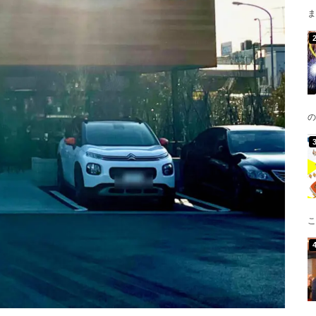
ま
の
こ