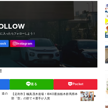
OLLOW
！
送る
Pocket
 道の
【足利市】極真茂木道場！IBKO選抜栃木群馬県本
部「型」の部で４選手が入賞