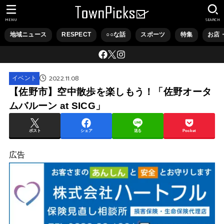
MENU
SEARCH
地域ニュース
RESPECT
○○な話
スポーツ
特集
お店
2022.11.08
イベント
【佐野市】空中散歩を楽しもう！「佐野オータ
ムバルーン at SICG」
ポスト
シェア
送る
Pocket
広告