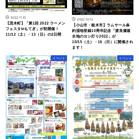
2022.11.10
2022.10.12
【茂木町】「第1回 2022 ラーメン
【小山市・栃木市】ラムサール条
フェスタinもてぎ」が初開催！
約湿地登録10周年記念「渡良瀬遊
11/12（土）・13（日）の2日間
水地のヨシ灯り2022」が
10/15（土）・16（日）に開催され
ます！
イベント
イベント