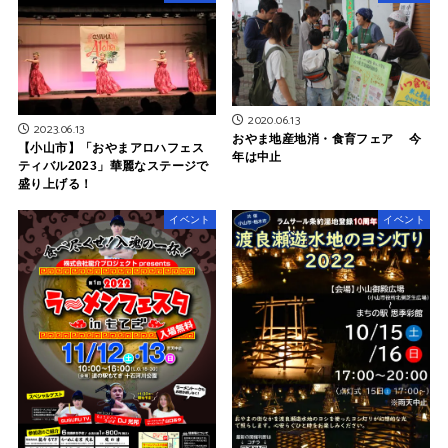
2020.06.13
2023.06.13
おやま地産地消・食育フェア 今
【小山市】「おやまアロハフェス
年は中止
ティバル2023」華麗なステージで
盛り上げる！
イベント
イベント