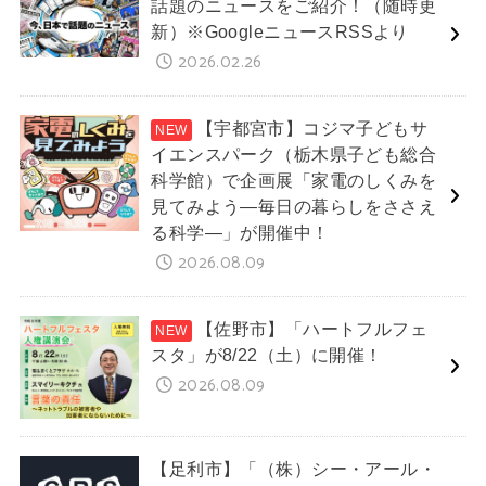
話題のニュースをご紹介！（随時更
新）※GoogleニュースRSSより
2026.02.26
【宇都宮市】コジマ子どもサ
イエンスパーク（栃木県子ども総合
科学館）で企画展「家電のしくみを
見てみよう―毎日の暮らしをささえ
る科学―」が開催中！
2026.08.09
【佐野市】「ハートフルフェ
スタ」が8/22（土）に開催！
2026.08.09
【足利市】「（株）シー・アール・