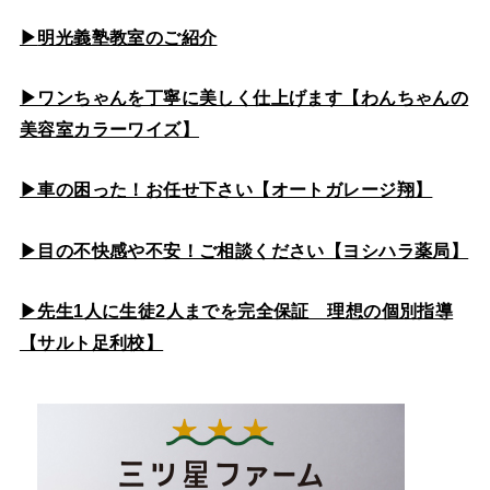
▶
明光義塾教室のご紹介
▶ワンちゃんを丁寧に美しく仕上げます【わんちゃんの
美容室カラーワイズ】
▶車の困った！お任せ下さい【オートガレージ翔】
▶目の不快感や不安！ご相談ください【ヨシハラ薬局】
▶先生1人に生徒2人までを完全保証 理想の個別指導
【サルト足利校】