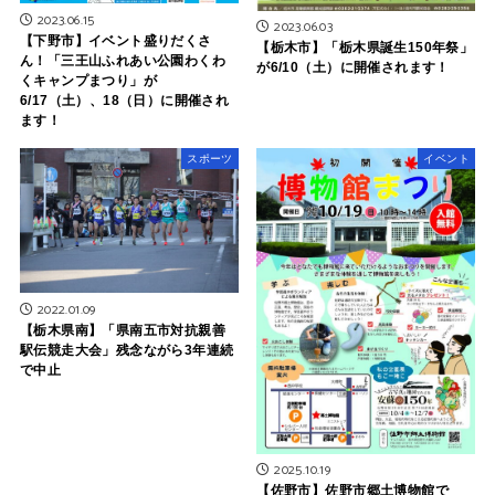
2023.06.15
2023.06.03
【下野市】イベント盛りだくさ
【栃木市】「栃木県誕生150年祭」
ん！「三王山ふれあい公園わくわ
が6/10（土）に開催されます！
くキャンプまつり」が
6/17（土）、18（日）に開催され
ます！
スポーツ
イベント
2022.01.09
【栃木県南】「県南五市対抗親善
駅伝競走大会」残念ながら3年連続
で中止
2025.10.19
【佐野市】佐野市郷土博物館で