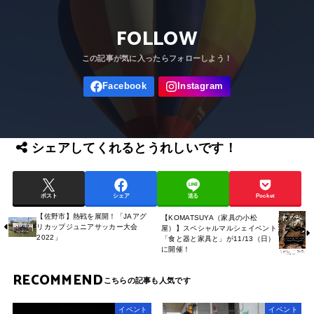
FOLLOW
シェアしてくれるとうれしいです！
ポスト
シェア
送る
Pocket
【佐野市】熱戦を展開！「JAアグ
【KOMATSUYA（家具の小松
リカップジュニアサッカー大会
屋）】スペシャルマルシェイベント
2022」
「食と器と家具と」が11/13（日）
に開催！
RECOMMEND
イベント
イベント