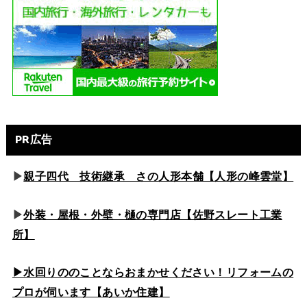
PR広告
▶
親子四代 技術継承 さの人形本舗【人形の峰雲堂】
▶
外装・屋根・外壁・樋の専門店【佐野スレート工業
所】
▶水回りののこと
ならおまかせください！リフォームの
プロが伺います【あいか住建】