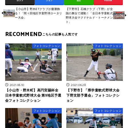
ポスト
シェア
送る
Pocket
【小山市】野木ETクラブが優勝飾
【下野市】石橋クラブ（下野）が全
る！「間々田地区学童野球ロータリ
国の舞台で躍動！「全日本学童軟式
ー大会」
野球大会マクドナルド・トーナメン
ト」
RECOMMEND
フォトコレクション
フォトコレクション
2021.06.10
2021.06.28
【小山市・野木町】高円宮賜杯全
【下野市】「県学童軟式野球大会
日本学童軟式野球大会 第9地区予選
下野支部予選会」フォトコレクシ
会フォトコレクション
ョン
フォトコレクション
フォトコレクション