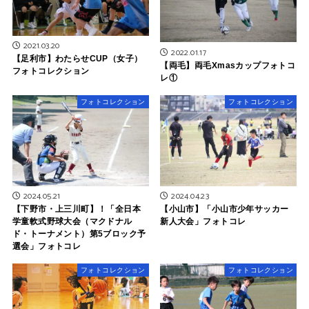
2021.03.20
2022.01.17
【足利市】わたらせCUP（女子）
【両毛】両毛Xmasカップフォトコ
フォトコレクション
レ①
フォトコレクション
フォトコレクション
2024.05.21
2024.04.23
【下野市・上三川町】！「全日本
【小山市】「小山市少年サッカー
学童軟式野球大会（マクドナル
新人大会」フォトコレ
ド・トーナメント）第5ブロック予
選会」フォトコレ
フォトコレクション
フォトコレクション