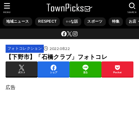
MENU
SEARCH
地域ニュース
RESPECT
○○な話
スポーツ
特集
お店
2022.08.22
フォトコレクション
【下野市】「石橋クラブ」フォトコレ
ポスト
シェア
送る
Pocket
広告