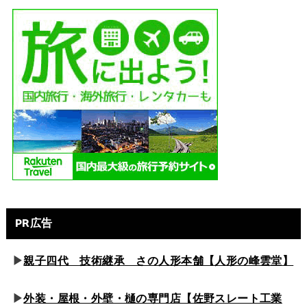
PR広告
▶
親子四代 技術継承 さの人形本舗【人形の峰雲堂】
▶
外装・屋根・外壁・樋の専門店【佐野スレート工業