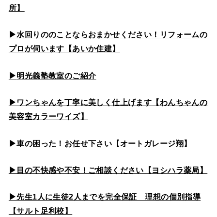
所】
▶水回りののこと
ならおまかせください！リフォームの
プロが伺います【あいか住建】
▶
明光義塾教室のご紹介
▶ワンちゃんを丁寧に美しく仕上げます【わんちゃんの
美容室カラーワイズ】
▶車の困った！お任せ下さい【オートガレージ翔】
▶目の不快感や不安！ご相談ください【ヨシハラ薬局】
▶先生1人に生徒2人までを完全保証 理想の個別指導
【サルト足利校】