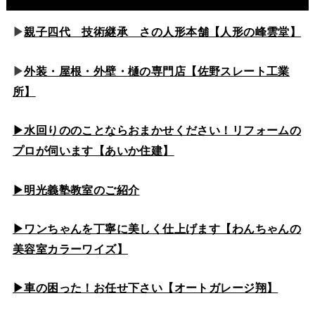
▶
親子四代 技術継承 さの人形本舗【人形の峰雲堂】
▶
外装・屋根・外壁・樋の専門店【佐野スレート工業
所】
▶水回りののこと
ならおまかせください！リフォームの
プロが伺います【あいか住建】
▶
明光義塾教室のご紹介
▶ワンちゃんを丁寧に美しく仕上げます【わんちゃんの
美容室カラーワイズ】
▶車の困った！お任せ下さい【オートガレージ翔】