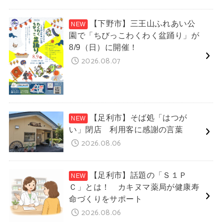
【下野市】三王山ふれあい公
園で「ちびっこわくわく盆踊り」が
8/9（日）に開催！
2026.08.07
【足利市】そば処「はつが
い」閉店 利用客に感謝の言葉
2026.08.06
【足利市】話題の「Ｓ１Ｐ
Ｃ」とは！ カキヌマ薬局が健康寿
命づくりをサポート
2026.08.06