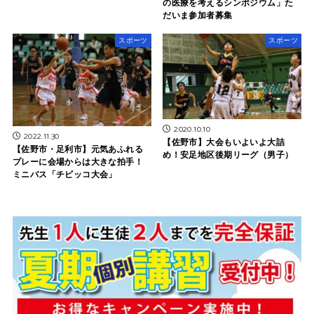
の医療を考えるシンポジウム」た
だいま参加者募集
スポーツ
スポーツ
2020.10.10
2022.11.30
【佐野市】大会もいよいよ大詰
【佐野市・足利市】元気あふれる
め！安足地区後期リーグ（男子）
プレーに会場からは大きな拍手！
ミニバス「チビッコ大会」