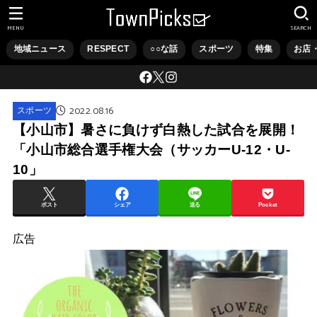
MENU
SEARCH
地域ニュース
RESPECT
○○な話
スポーツ
特集
お店
2022.08.16
スポーツ
【小山市】暑さに負けず白熱した試合を展開！
「小山市総合選手権大会（サッカーU-12・U-
10」
ポスト
シェア
送る
Pocket
広告