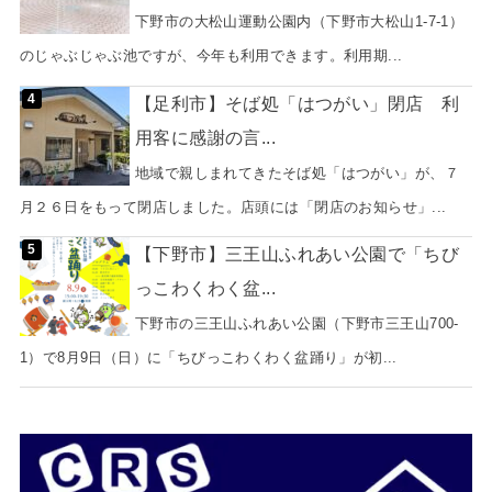
下野市の大松山運動公園内（下野市大松山1-7-1）
のじゃぶじゃぶ池ですが、今年も利用できます。利用期...
【足利市】そば処「はつがい」閉店 利
用客に感謝の言...
地域で親しまれてきたそば処「はつがい」が、７
月２６日をもって閉店しました。店頭には「閉店のお知らせ」...
【下野市】三王山ふれあい公園で「ちび
っこわくわく盆...
下野市の三王山ふれあい公園（下野市三王山700-
1）で8月9日（日）に「ちびっこわくわく盆踊り」が初...