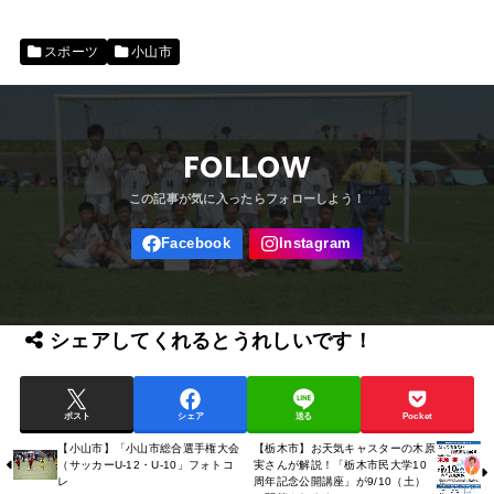
スポーツ
小山市
FOLLOW
シェアしてくれるとうれしいです！
ポスト
シェア
送る
Pocket
【小山市】「小山市総合選手権大会
【栃木市】お天気キャスターの木原
（サッカーU-12・U-10」フォトコ
実さんが解説！「栃木市民大学10
レ
周年記念公開講座」が9/10（土）