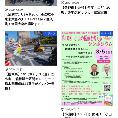
2021.05.01
【佐野市】令和３年度「こどもの
2024.01.29
街」少年少女サッカー教室実施
【足利市】USA Regionals2024-
東京大会-でBlue Forceが２位入
賞！全国大会出場決まる！
スポーツ
イベント
2024.12.31
【栃木県】1/2（木）、3（金）に
出走！ 箱根駅伝区間エントリーに
栃木県関係は11選手がメンバー登
録！
2023.02.16
【小山市】3/5（日）開催！「小山