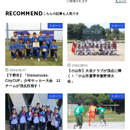
に開催されます
RECOMMEND
スポーツ
スポーツ
2023.08.03
2024.05.27
【小山市】大谷クラブが頂点に輝
【下野市】「Shimotsuke-
く！「小山市夏季学童野球大
CityCUP」少年サッカー大会 12
会」
チームが頂点目指す！
スポーツ
スポーツ