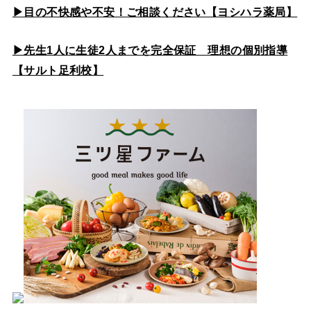
▶目の不快感や不安！ご相談ください【ヨシハラ薬局】
▶先生1人に生徒2人までを完全保証 理想の個別指導
【サルト足利校】