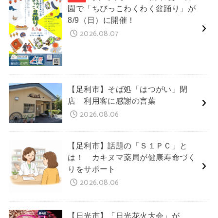
園で「ちびっこわくわく盆踊り」が
8/9（日）に開催！
2026.08.07
【足利市】そば処「はつがい」閉
店 利用客に感謝の言葉
2026.08.06
【足利市】話題の「Ｓ１ＰＣ」と
は！ カキヌマ薬局が健康寿命づく
りをサポート
2026.08.06
【日光市】「日光花火大会」が