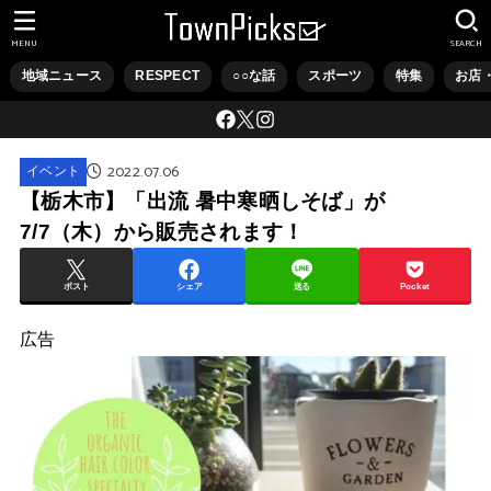
MENU
SEARCH
地域ニュース
RESPECT
○○な話
スポーツ
特集
お店
2022.07.06
イベント
【栃木市】「出流 暑中寒晒しそば」が
7/7（木）から販売されます！
ポスト
シェア
送る
Pocket
広告