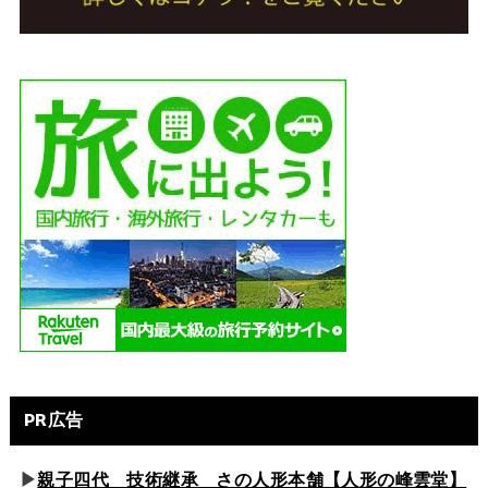
PR広告
▶
親子四代 技術継承 さの人形本舗【人形の峰雲堂】