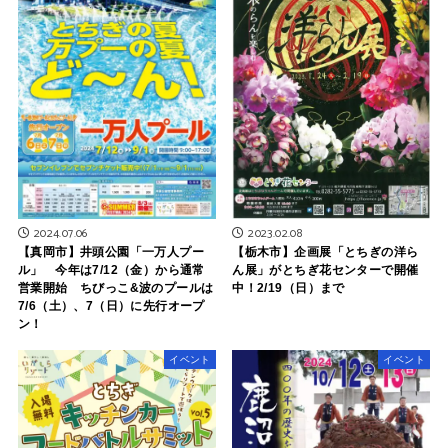
2023.02.08
2024.07.06
【栃木市】企画展「とちぎの洋ら
【真岡市】井頭公園「一万人プー
ん展」がとちぎ花センターで開催
ル」 今年は7/12（金）から通常
中！2/19（日）まで
営業開始 ちびっこ&波のプールは
7/6（土）、7（日）に先行オープ
ン！
イベント
イベント