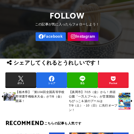
FOLLOW
シェアしてくれるとうれしいです！
ポスト
シェア
送る
Pocket
【栃木県】「第104回全国高等学校
【真岡市】7/15（金）から！井頭
野球選手権栃木大会」が7/8（金）
公園「一万人プール」が営業開始
開幕！
ちびっこ＆波のプールは
7/9（土）・10（日）に先行オープ
ン！
RECOMMEND