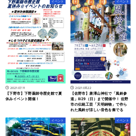
イベント
イベント
2021.07.11
2021.08.22
【下野市】下野薬師寺歴史館で夏
【佐野市】唐澤山神社で「風鈴参
休みイベント開催！
道」8/29（日）まで開催中！ 佐野
市の伝統工芸「天明鋳物」で作ら
れた風鈴が涼しい音色を奏でる
イベント
イベント