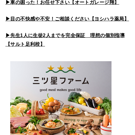
▶車の困った！お任せ下さい【オートガレージ翔】
▶目の不快感や不安！ご相談ください【ヨシハラ薬局】
▶先生1人に生徒2人までを完全保証 理想の個別指導
【サルト足利校】