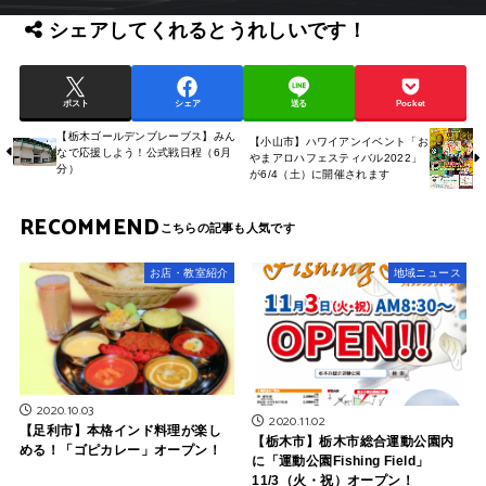
シェアしてくれるとうれしいです！
ポスト
シェア
送る
Pocket
【栃木ゴールデンブレーブス】みん
【小山市】ハワイアンイベント「お
なで応援しよう！公式戦日程（6月
やまアロハフェスティバル2022」
分）
が6/4（土）に開催されます
RECOMMEND
お店・教室紹介
地域ニュース
2020.10.03
2020.11.02
【足利市】本格インド料理が楽し
【栃木市】栃木市総合運動公園内
める！「ゴピカレー」オープン！
に「運動公園Fishing Field」
11/3（火・祝）オープン！