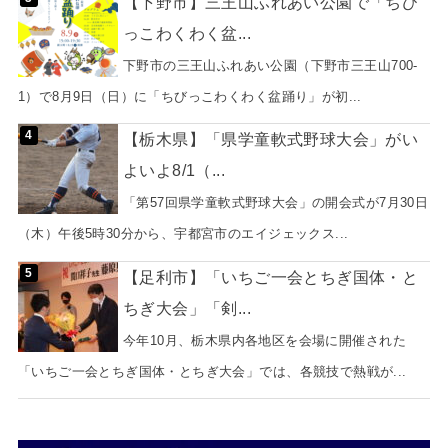
【下野市】三王山ふれあい公園で「ちび
っこわくわく盆...
下野市の三王山ふれあい公園（下野市三王山700-
1）で8月9日（日）に「ちびっこわくわく盆踊り」が初...
【栃木県】「県学童軟式野球大会」がい
よいよ8/1（...
「第57回県学童軟式野球大会」の開会式が7月30日
（木）午後5時30分から、宇都宮市のエイジェックス...
【足利市】「いちご一会とちぎ国体・と
ちぎ大会」「剣...
今年10月、栃木県内各地区を会場に開催された
「いちご一会とちぎ国体・とちぎ大会」では、各競技で熱戦が...