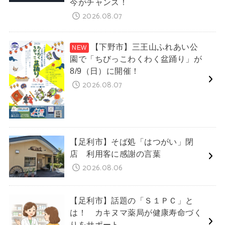
今がチャンス！
2026.08.07
【下野市】三王山ふれあい公
園で「ちびっこわくわく盆踊り」が
8/9（日）に開催！
2026.08.07
【足利市】そば処「はつがい」閉
店 利用客に感謝の言葉
2026.08.06
【足利市】話題の「Ｓ１ＰＣ」と
は！ カキヌマ薬局が健康寿命づく
りをサポート