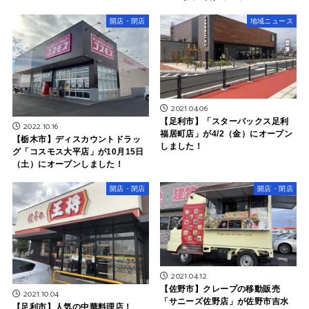
開店・閉店
地域ニュース
2021.04.06
【足利市】「スターバックス足利
2022.10.16
福居町店」が4/2（金）にオープン
【栃木市】ディスカウントドラッ
しました！
グ「コスモス大平店」が10月15日
（土）にオープンしました！
開店・閉店
開店・閉店
2021.04.12
【佐野市】クレープの移動販売
2021.10.04
「サニーズ佐野店」が佐野市吉水
【足利市】人気の中華料理店！