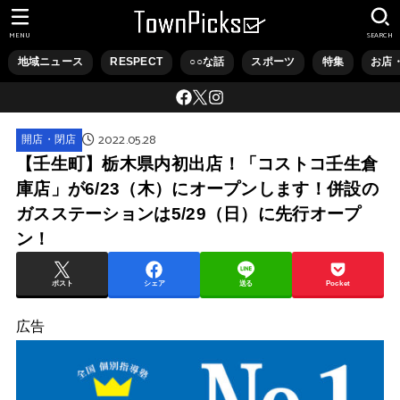
MENU
SEARCH
地域ニュース
RESPECT
○○な話
スポーツ
特集
お店
2022.05.28
開店・閉店
【壬生町】栃木県内初出店！「コストコ壬生倉
庫店」が6/23（木）にオープンします！併設の
ガスステーションは5/29（日）に先行オープ
ン！
ポスト
シェア
送る
Pocket
広告