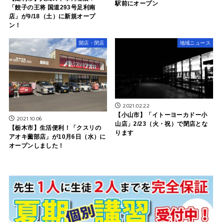
駅前にオープン
「餃子の王将 国道293号足利南
店」が9/18（土）に新規オープ
ン！
開店・閉店
地域ニュース
2021.02.22
【小山市】「イトーヨーカドー小
2021.10.06
山店」2/23（火・祝）で閉店とな
【栃木市】生活便利！「クスリの
ります
アオキ薗部店」が10月6日（水）に
オープンしました！