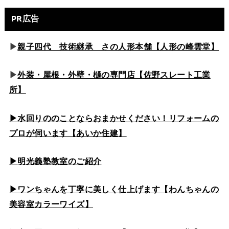
PR広告
▶
親子四代 技術継承 さの人形本舗【人形の峰雲堂】
▶
外装・屋根・外壁・樋の専門店【佐野スレート工業
所】
▶水回りののこと
ならおまかせください！リフォームの
プロが伺います【あいか住建】
▶
明光義塾教室のご紹介
▶ワンちゃんを丁寧に美しく仕上げます【わんちゃんの
美容室カラーワイズ】