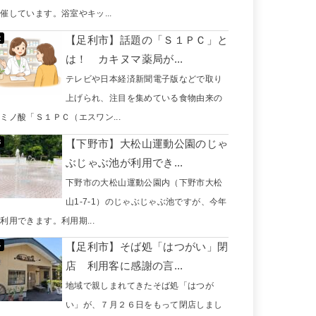
催しています。浴室やキッ...
【足利市】話題の「Ｓ１ＰＣ」と
は！ カキヌマ薬局が...
テレビや日本経済新聞電子版などで取り
上げられ、注目を集めている食物由来の
ミノ酸「Ｓ１ＰＣ（エスワン...
【下野市】大松山運動公園のじゃ
ぶじゃぶ池が利用でき...
下野市の大松山運動公園内（下野市大松
山1-7-1）のじゃぶじゃぶ池ですが、今年
利用できます。利用期...
【足利市】そば処「はつがい」閉
店 利用客に感謝の言...
地域で親しまれてきたそば処「はつが
い」が、７月２６日をもって閉店しまし