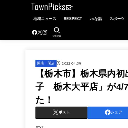
地域ニュース
RESPECT
○○な話
スポーツ
SEARCH
2022.04.09
開店・閉店
【栃木市】栃木県内初
子 栃木大平店」が4
た！
ポスト
シェア
広告