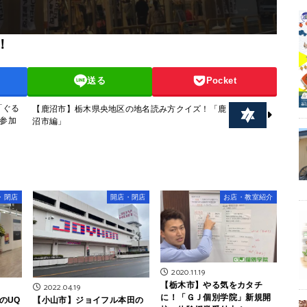
！
送る
Pocket
「ぐる
【鹿沼市】栃木県央地区の地名読み方クイズ！「鹿
！参加
沼市編」
・閉店
開店・閉店
お店・教室紹介
2020.11.19
【栃木市】やる気をカタチ
2022.04.19
に！「ＧＪ個別学院」新規開
のUQ
【小山市】ジョイフル本田の