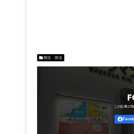
開店・閉店
F