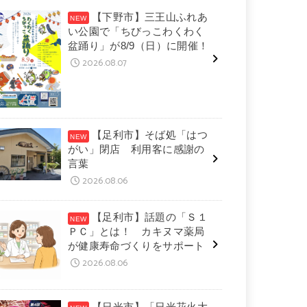
【下野市】三王山ふれあ
い公園で「ちびっこわくわく
盆踊り」が8/9（日）に開催！
2026.08.07
【足利市】そば処「はつ
がい」閉店 利用客に感謝の
言葉
2026.08.06
【足利市】話題の「Ｓ１
ＰＣ」とは！ カキヌマ薬局
が健康寿命づくりをサポート
2026.08.06
【日光市】「日光花火大