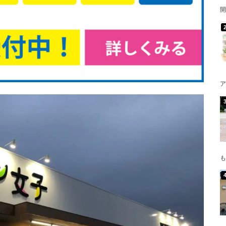
開
ア
も