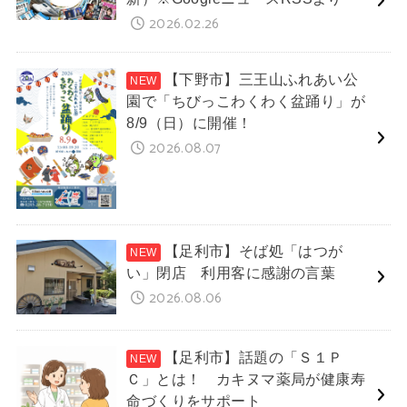
2026.02.26
【下野市】三王山ふれあい公
園で「ちびっこわくわく盆踊り」が
8/9（日）に開催！
2026.08.07
【足利市】そば処「はつが
い」閉店 利用客に感謝の言葉
2026.08.06
【足利市】話題の「Ｓ１Ｐ
Ｃ」とは！ カキヌマ薬局が健康寿
命づくりをサポート