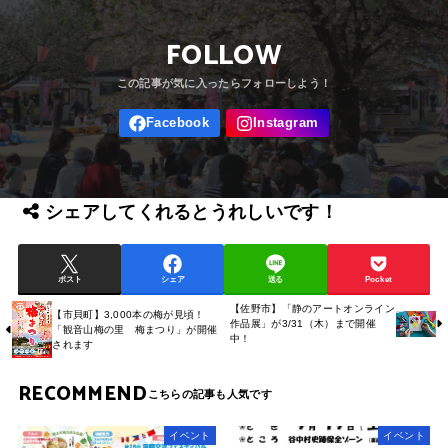
FOLLOW
シェアしてくれるとうれしいです！
ポスト
シェア
送る
Pocket
【佐野市】「静のアートオンライン
【市貝町】3,000本の梅が見頃！
作品展」が3/31（木）まで開催
「観音山梅の里 梅まつり」が開催
中！
されます
RECOMMEND
イベント
イベント