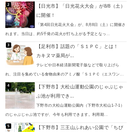
【日光市】「日光花火大会」が8/8（土）
に開催！
「第4回日光花火大会」が、8月8日（土）に開催さ
れます。当日は、約5千発の花火が打ち上がる予定となっ...
【足利市】話題の「Ｓ１ＰＣ」とは！
カキヌマ薬局が...
テレビや日本経済新聞電子版などで取り上げら
れ、注目を集めている食物由来のアミノ酸「Ｓ１ＰＣ（エスワン...
【下野市】大松山運動公園のじゃぶじゃ
ぶ池が利用でき...
下野市の大松山運動公園内（下野市大松山1-7-1）
のじゃぶじゃぶ池ですが、今年も利用できます。利用期...
【下野市】三王山ふれあい公園で「ちび