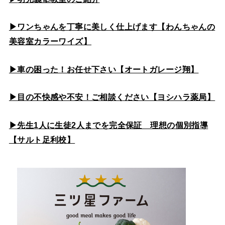
▶ワンちゃんを丁寧に美しく仕上げます【わんちゃんの
美容室カラーワイズ】
▶車の困った！お任せ下さい【オートガレージ翔】
▶目の不快感や不安！ご相談ください【ヨシハラ薬局】
▶先生1人に生徒2人までを完全保証 理想の個別指導
【サルト足利校】