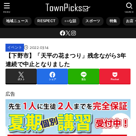
MENU
SEARCH
地域ニュース
RESPECT
○○な話
スポーツ
特集
お店
2022.03.14
イベント
【下野市】「天平の花まつり」残念ながら3年
連続で中止となりました
ポスト
シェア
送る
Pocket
広告