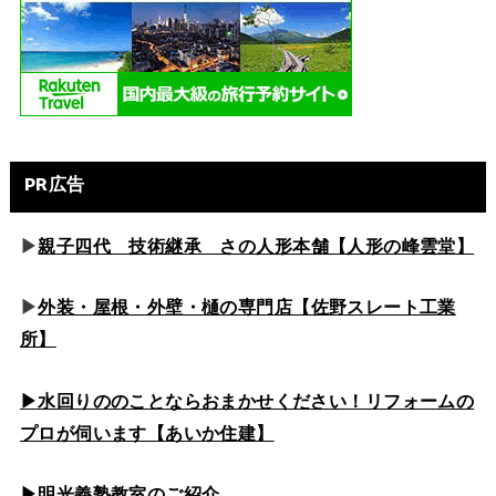
PR広告
▶
親子四代 技術継承 さの人形本舗【人形の峰雲堂】
▶
外装・屋根・外壁・樋の専門店【佐野スレート工業
所】
▶水回りののこと
ならおまかせください！リフォームの
プロが伺います【あいか住建】
▶
明光義塾教室のご紹介