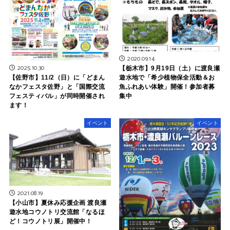
2020.09.14
2025.10.30
【栃木市】9月19日（土）に渡良瀬
【佐野市】11/2（日）に「どまん
遊水地で「希少植物保全活動＆お
なかフェスタ佐野」と「国際交流
魚ふれあい体験」開催！参加者募
フェスティバル」が同時開催され
集中
ます！
イベント
イベント
2021.08.19
【小山市】夏休み応援企画 渡良瀬
遊水地コウノトリ交流館「なるほ
ど！コウノトリ展」開催中！