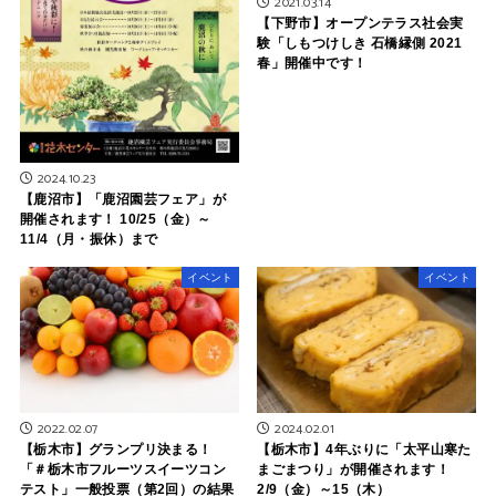
2021.03.14
【下野市】オープンテラス社会実
験「しもつけしき 石橋縁側 2021
春」開催中です！
2024.10.23
【鹿沼市】「鹿沼園芸フェア」が
開催されます！ 10/25（金）～
11/4（月・振休）まで
イベント
イベント
2024.02.01
2022.02.07
【栃木市】4年ぶりに「太平山寒た
【栃木市】グランプリ決まる！
まごまつり」が開催されます！
「＃栃木市フルーツスイーツコン
2/9（金）～15（木）
テスト」一般投票（第2回）の結果