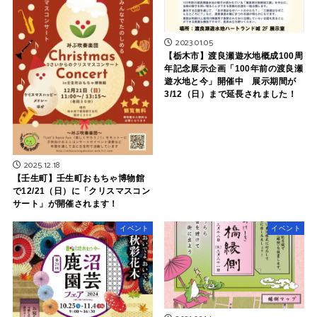
2023.01.05
【栃木市】渡良瀬遊水地概成100周
年記念展示企画「100年前の渡良瀬
遊水地と今」開催中 展示期間が
3/12（日）まで延長されました！
2025.12.18
【壬生町】壬生町おもちゃ博物館
で12/21（日）に「クリスマスコン
サート」が開催されます！
イベント
イベント