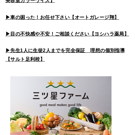
美容室カラーワイズ】
▶車の困った！お任せ下さい【オートガレージ翔】
▶目の不快感や不安！ご相談ください【ヨシハラ薬局】
▶先生1人に生徒2人までを完全保証 理想の個別指導
【サルト足利校】