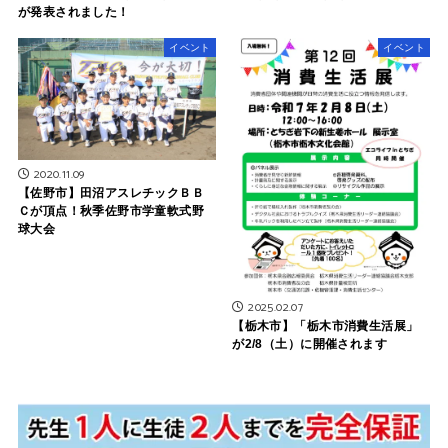
が発表されました！
イベント
イベント
2020.11.09
【佐野市】田沼アスレチックＢＢ
Ｃが頂点！秋季佐野市学童軟式野
球大会
2025.02.07
【栃木市】「栃木市消費生活展」
が2/8（土）に開催されます