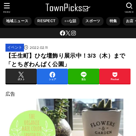
MENU
SEARCH
地域ニュース
RESPECT
○○な話
スポーツ
特集
お店
2022.02.11
イベント
【壬生町】ひな壇飾り展示中！3/3（木）まで
「とちぎわんぱく公園」
ポスト
シェア
送る
Pocket
広告