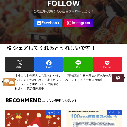
FOLLOW
シェアしてくれるとうれしいです！
ポスト
シェア
送る
Pocket
【小山市】外国人にも暮らしやすい
【宇都宮市】栃木県央地区の地名読
小山にするためには？「小山市民フ
み方クイズ！「宇都宮市編①」
ォーラム」が3/20（日）に開催さ
れます！参加者募集中
RECOMMEND
イベント
イベント