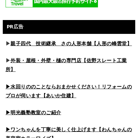
PR広告
▶
親子四代 技術継承 さの人形本舗【人形の峰雲堂】
▶
外装・屋根・外壁・樋の専門店【佐野スレート工業
所】
▶水回りののこと
ならおまかせください！リフォームの
プロが伺います【あいか住建】
▶
明光義塾教室のご紹介
▶ワンちゃんを丁寧に美しく仕上げます【わんちゃんの