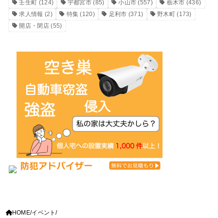
壬生町
(124)
宇都宮市
(85)
小山市
(557)
栃木市
(436)
求人情報
(2)
特集
(120)
足利市
(371)
野木町
(173)
開店・閉店
(55)
HOME
イベント