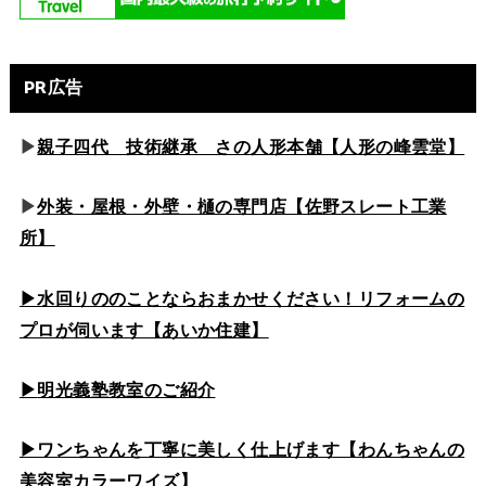
PR広告
▶
親子四代 技術継承 さの人形本舗【人形の峰雲堂】
▶
外装・屋根・外壁・樋の専門店【佐野スレート工業
所】
▶水回りののこと
ならおまかせください！リフォームの
プロが伺います【あいか住建】
▶
明光義塾教室のご紹介
▶ワンちゃんを丁寧に美しく仕上げます【わんちゃんの
美容室カラーワイズ】