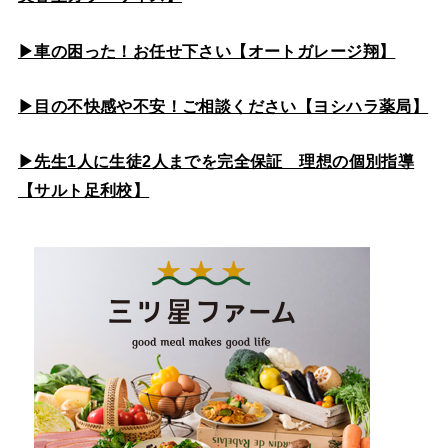
▶車の困った！お任せ下さい【オートガレージ翔】
▶目の不快感や不安！ご相談ください【ヨシハラ薬局】
▶先生1人に生徒2人までを完全保証 理想の個別指導
【サルト足利校】