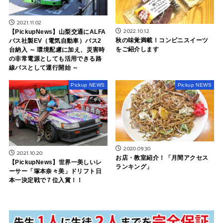
2021.11.02
2022.10.12
【PickupNews】山梨交通にALFA
秋の味覚満載！コンビニスイーツ
バス社製EV（電気自動車）バス2
をご紹介します
台納入 ～ 環境配慮に加え、災害時
の非常電源としても活用できる路
線バスとして運行開始 ～
Pickup NEWS
Pickup NEWS
2020.09.30
2021.10.20
お店・教室紹介！「月間アクセス
【PickupNews】世界一美しいレ
ランキング」
ーサー「塚本奈々美」ドリフト日
本一決定戦で７位入賞！！