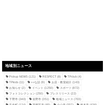
地域別ニュース
Pickup NEWS
(121)
RESPECT
(8)
TPclub
(4)
TPkids
(11)
○○な話
(9)
お店・教室紹介
(143)
お知らせ
(2)
イベント
(1250)
スポーツ
(872)
フォトコレクション
(250)
プレスリリース
(22)
下野市
(340)
佐野市
(351)
地域ニュース
(703)
壬生町
(124)
宇都宮市
(85)
小山市
(557)
栃木市
(436)