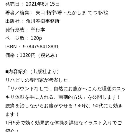
発売日： 2021年6月15日
著者／編集： 矢口 拓宇/著・たかしま てつを/絵
出版社： 角川春樹事務所
発行形態： 単行本
ページ数： 120p
ISBN： 9784758413831
価格：1320円（税込み）
■内容紹介（出版社より）
リハビリの専門家が考案した、
「リバウンドなしで、自然にお腹がへこんだ理想のスッ
キリ体型を手に入れる、画期的方法」を公開します！
腰痛を治しながらお腹がやせる！40代、50代にも効き
ます！
1日5分で効く効果的な体操を詳細なイラスト入りでご
紹介！