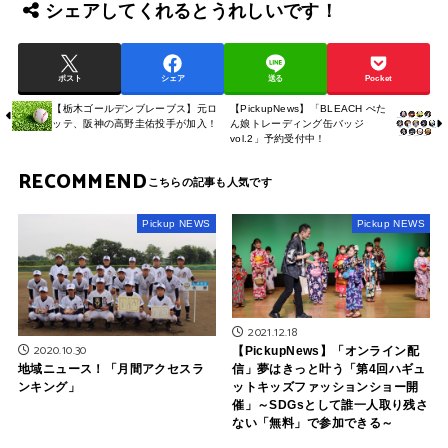
シェアしてくれるとうれしいです！
ポスト
シェア
送る
Pocket
【栃木ゴールデンブレーブス】元ロ
【PickupNews】「BLEACH ぺた
ッテ、阪神の高野圭佑投手が加入！
ん娘トレーディング缶バッジ
vol.2」予約受付中！
RECOMMEND
Pickup NEWS
Pickup NEWS
2021.12.18
2020.10.30
【PickupNews】「オンライン配
信」夢はきっと叶う「第4回ハギュ
地域ニュース！「月間アクセスラ
ットキッズファッションショー開
ンキング」
催」～SDGsとして誰一人取り残さ
ない「無料」で参加できる～