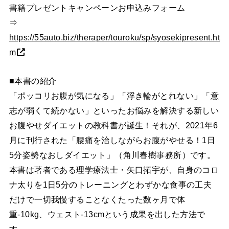
書籍プレゼントキャンペーンお申込みフォーム
⇒
https://55auto.biz/theraper/touroku/sp/syosekipresent.ht
m
■本書の紹介
「ポッコリお腹が気になる」「浮き輪がとれない」「意
志が弱くて続かない」といったお悩みを解決する新しい
お腹やせダイエットの教科書が誕生！それが、2021年6
月に刊行された「腰痛を治しながらお腹がやせる！1日
5分姿勢なおしダイエット」（角川春樹事務所）です。
本書は著者である理学療法士・矢口拓宇が、自身のコロ
ナ太りを1日5分のトレーニングとわずかな食事の工夫
だけで一切我慢することなくたった数ヶ月で体
重-10kg、ウェスト-13cmという成果を出した方法で
す。