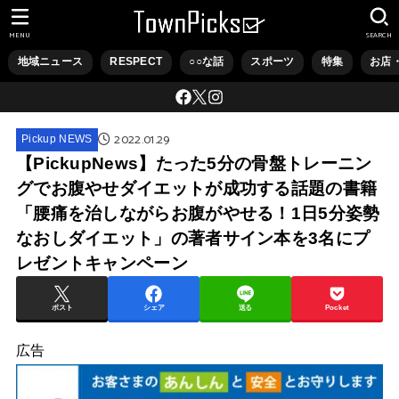
MENU
SEARCH
地域ニュース
RESPECT
○○な話
スポーツ
特集
お店
2022.01.29
Pickup NEWS
【PickupNews】たった5分の骨盤トレーニン
グでお腹やせダイエットが成功する話題の書籍
「腰痛を治しながらお腹がやせる！1日5分姿勢
なおしダイエット」の著者サイン本を3名にプ
レゼントキャンペーン
ポスト
シェア
送る
Pocket
広告