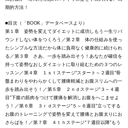
期的方法！
■目次（「BOOK」データベースより）
第１章 姿勢を変えてダイエットに成功しもう一生リバ
ウンドしない体をつくろう／第２章 体の仕組みを使っ
たシンプルな方法だから体に負荷なく健康的に続けられ
る／第３章 さあ、一歩を踏み出そう！あなたが確信を
持って姿勢なおしダイエットに取り組むための３つのレ
ッスン／第４章 １ｓｔステージ“スタート～２週目”骨
盤まわりをやわらかくして腰痛軽減とお腹スリムへの一
歩を踏み出そう！／第５章 ２ｎｄステージ“３～４週
目”下腹の筋肉をつけて腰痛を解消しお腹をへこませよ
う！／第６章 ３ｒｄステージ“５～６週目”立ってする
お腹のトレーニングで姿勢を変えて腰痛とお腹太りにお
さらばを！／第７章 ４ｔｈステージ“７週目以降”もう