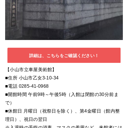
詳細は、こちらをご確認ください！
【小山市立車屋美術館】
■住所 小山市乙女3-10-34
■電話 0285-41-0968
■開館時間 午前9時～午後5時（入館は閉館の30分前ま
で）
■休館日 月曜日（祝祭日を除く）、第4金曜日（館内整
理日）、祝日の翌日
※入退時の手指の消毒、マスクの着用など、来館者には