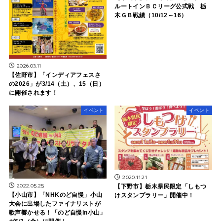
ルートインＢＣリーグ公式戦 栃
木ＧＢ戦績（10/12～16）
2026.03.11
【佐野市】「インディアフェスさ
の2026」が3/14（土）、15（日）
に開催されます！
イベント
イベント
2020.11.21
2022.05.25
【下野市】栃木県民限定「しもつ
【小山市】「NHKのど自慢」小山
けスタンプラリー」開催中！
大会に出場したファイナリストが
歌声響かせる！「のど自慢in小山」