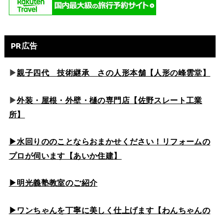
PR広告
▶
親子四代 技術継承 さの人形本舗【人形の峰雲堂】
▶
外装・屋根・外壁・樋の専門店【佐野スレート工業
所】
▶水回りののこと
ならおまかせください！リフォームの
プロが伺います【あいか住建】
▶
明光義塾教室のご紹介
▶ワンちゃんを丁寧に美しく仕上げます【わんちゃんの