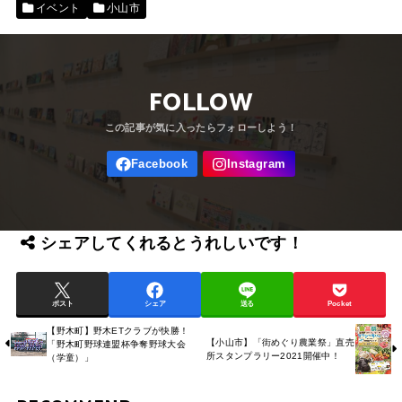
イベント
小山市
FOLLOW
シェアしてくれるとうれしいです！
ポスト
シェア
送る
Pocket
【野木町】野木ETクラブが快勝！
【小山市】「街めぐり農業祭」直売
「野木町野球連盟杯争奪野球大会
所スタンプラリー2021開催中！
（学童）」