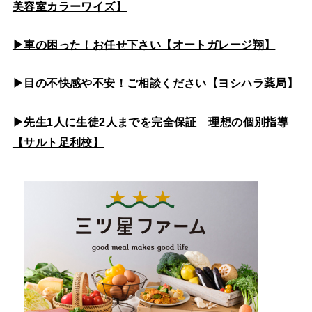
美容室カラーワイズ】
▶車の困った！お任せ下さい【オートガレージ翔】
▶目の不快感や不安！ご相談ください【ヨシハラ薬局】
▶先生1人に生徒2人までを完全保証 理想の個別指導
【サルト足利校】