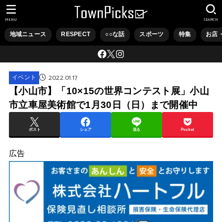
MENU
SEARCH
地域ニュース
RESPECT
○○な話
スポーツ
特集
お店
2022.01.17
イベント
【小山市】「10×15の世界コンテスト展」小山
市立車屋美術館で1月30日（日）まで開催中
ポスト
シェア
送る
Pocket
広告