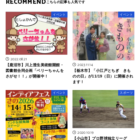
RECOMMEND
イベント
イベント
2022.08.21
2023.11.14
【鹿沼市】川上澄生美術館開館・
【栃木市】「小江戸とちぎ きも
図書館合同企画「ベリーちゃんを
のの日」が11/19（日）に開催され
さがせ！！」が開催中！
ます！
イベント
スポーツ
2020.10.19
【小山市】プロ野球独立リーグ