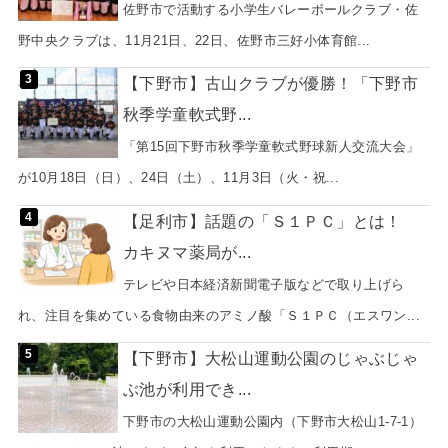
佐野市で活動する小学生バレーボールクラブ・佐
野中央クラブは、11月21日、22日、佐野市三好小体育館...
【下野市】古山クラブが優勝！「下野市
秋季学童軟式野...
「第15回下野市秋季学童軟式野球新人交流大会」
が10月18日（日）、24日（土）、11月3日（火・祝...
【足利市】話題の「Ｓ１ＰＣ」とは！
カキヌマ薬局が...
テレビや日本経済新聞電子版などで取り上げら
れ、注目を集めている食物由来のアミノ酸「Ｓ１ＰＣ（エスワン...
【下野市】大松山運動公園のじゃぶじゃ
ぶ池が利用でき...
下野市の大松山運動公園内（下野市大松山1-7-1）