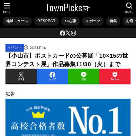
MENU
SEARCH
地域ニュース
RESPECT
○○な話
スポーツ
特集
お店
2021.11.14
イベント
【小山市】ポストカードの公募展「10×15の世
界コンテスト展」作品募集11/30（火）まで
ポスト
シェア
送る
Pocket
広告