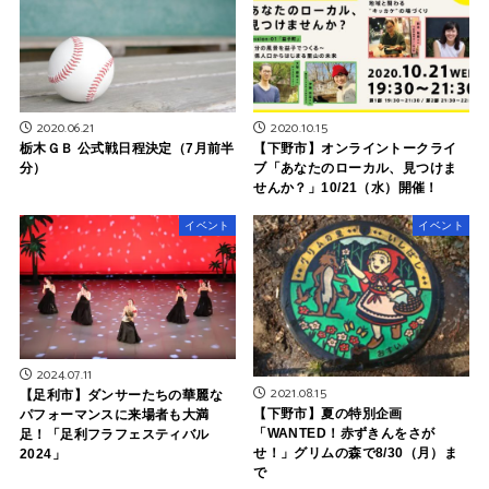
2020.06.21
2020.10.15
栃木ＧＢ 公式戦日程決定（7月前半
【下野市】オンライントークライ
分）
ブ「あなたのローカル、見つけま
せんか？」10/21（水）開催！
イベント
イベント
2024.07.11
2021.08.15
【足利市】ダンサーたちの華麗な
【下野市】夏の特別企画
パフォーマンスに来場者も大満
「WANTED！赤ずきんをさが
足！「足利フラフェスティバル
せ！」グリムの森で8/30（月）ま
2024」
で