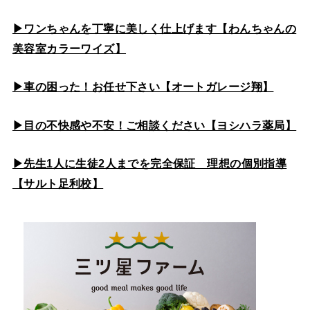
▶ワンちゃんを丁寧に美しく仕上げます【わんちゃんの
美容室カラーワイズ】
▶車の困った！お任せ下さい【オートガレージ翔】
▶目の不快感や不安！ご相談ください【ヨシハラ薬局】
▶先生1人に生徒2人までを完全保証 理想の個別指導
【サルト足利校】