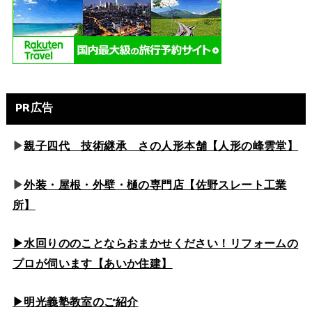
PR広告
▶
親子四代 技術継承 さの人形本舗【人形の峰雲堂】
▶
外装・屋根・外壁・樋の専門店【佐野スレート工業
所】
▶水回りののこと
ならおまかせください！リフォームの
プロが伺います【あいか住建】
▶
明光義塾教室のご紹介