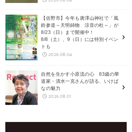
2026.08.04
【佐野市】今年も唐澤山神社で「風
鈴参道～天明鋳物 涼音の杜～」が
8/23（日）まで開催中！
8/8（土）、9（日）には特別イベン
トも
2026.08.04
自然を生かす小原流の心 83歳の華
道家・清水一克さんが語る、いけば
なの魅力
2026.08.01