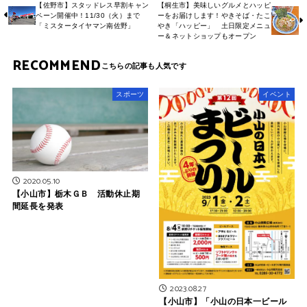
【佐野市】スタッドレス早割キャン
【桐生市】美味しいグルメとハッピ
ペーン開催中！11/30（火）まで
ーをお届けします！やきそば・たこ
「ミスタータイヤマン南佐野」
やき「ハッピー」 土日限定メニュ
ー＆ネットショップもオープン
RECOMMEND
スポーツ
イベント
2020.05.10
【小山市】栃木ＧＢ 活動休止期
間延長を発表
2023.08.27
【小山市】「小山の日本一ビール