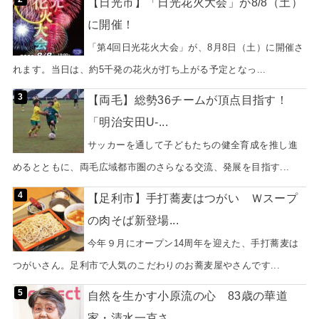
【日光市】「日光花火大会」が8/8（土）
に開催！
「第4回日光花火大会」が、8月8日（土）に開催さ
れます。当日は、約5千発の花火が打ち上がる予定となっ...
【両毛】総勢36チームが頂点目指す！
「明治安田U-...
サッカーを通して子どもたちの健全育成を推し進
めるとともに、両毛広域都市圏のさらなる交流、発展を目指す...
【足利市】手打蕎麦はつがい Ｗスープ
の肉そば新登場...
今年９月にオープン14周年を迎えた、手打蕎麦は
つがいさん。足利市で人気のこだわりのお蕎麦屋やさんです...
自然を生かす小原流の心 83歳の華道
家・清水一克さ...