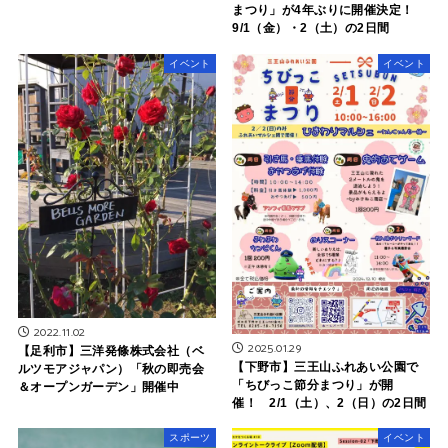
まつり」が4年ぶりに開催決定！
9/1（金）・2（土）の2日間
イベント
イベント
2022.11.02
2025.01.29
【足利市】三洋発條株式会社（ベ
【下野市】三王山ふれあい公園で
ルツモアジャパン）「秋の即売会
「ちびっこ節分まつり」が開
＆オープンガーデン」開催中
催！ 2/1（土）、2（日）の2日間
スポーツ
イベント