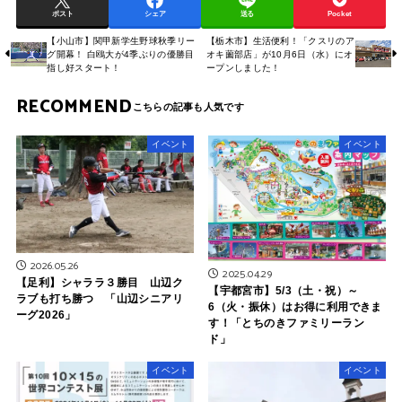
ポスト
シェア
送る
Pocket
【小山市】関甲新学生野球秋季リー
【栃木市】生活便利！「クスリのア
グ開幕！ 白鴎大が4季ぶりの優勝目
オキ薗部店」が10月6日（水）にオ
指し好スタート！
ープンしました！
RECOMMEND
イベント
イベント
2026.05.26
2025.04.29
【足利】シャララ３勝目 山辺ク
【宇都宮市】5/3（土・祝）～
ラブも打ち勝つ 「山辺シニアリ
6（火・振休）はお得に利用できま
ーグ2026」
す！「とちのきファミリーラン
ド」
イベント
イベント