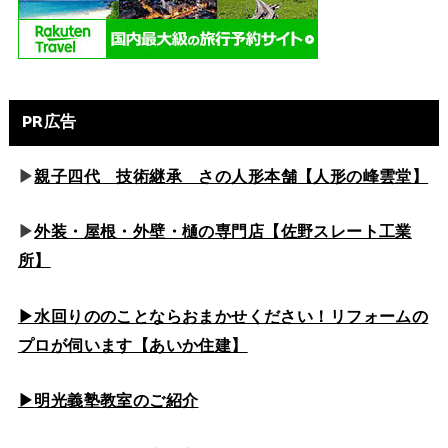
PR広告
▶
親子四代 技術継承 さの人形本舗【人形の峰雲堂】
▶
外装・屋根・外壁・樋の専門店【佐野スレート工業
所】
▶水回りののこと
ならおまかせください！リフォームの
プロが伺います【あいか住建】
▶
明光義塾教室のご紹介