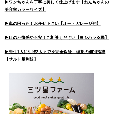
▶ワンちゃんを丁寧に美しく仕上げます【わんちゃんの
美容室カラーワイズ】
▶車の困った！お任せ下さい【オートガレージ翔】
▶目の不快感や不安！ご相談ください【ヨシハラ薬局】
▶先生1人に生徒2人までを完全保証 理想の個別指導
【サルト足利校】