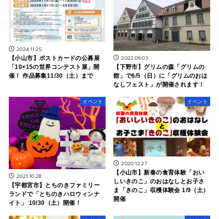
2024.11.25
2022.06.03
【小山市】ポストカードの公募展
【下野市】グリムの森「グリムの
「10×15の世界コンテスト展」開
館」で6/5（日）に「グリムのおは
催！ 作品募集11/30（土）まで
なしフェスト」が開催されます！
イベント
イベント
2020.12.27
【小山市】新春の食育体験「おい
2021.10.28
しいきのこ」のおはなしとお子さ
【宇都宮市】とちのきファミリー
ま「きのこ」収穫体験会 1/9（土）
ランドで「とちのきハロウィンナ
開催
イト」 10/30（土）開催！