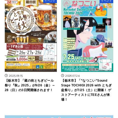
イベント
イベント
2025.09.15
2026.07.24
【栃木市】「蔵の街とちぎビール
【栃木市】「”なつこい”Sound
祭り『秋』2025」が9/26（金）～
Stage TOCHIGI 2026 with とちぎ
28（日）の3日間開催されます！
盆祭り」が7/25（土）に開催！ ゲ
ストアーティストにTEEさんが来
場！