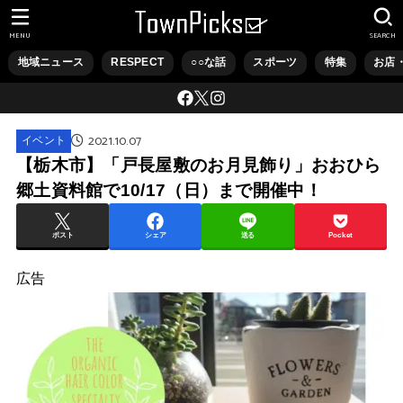
MENU
SEARCH
地域ニュース
RESPECT
○○な話
スポーツ
特集
お店
2021.10.07
イベント
【栃木市】「戸長屋敷のお月見飾り」おおひら
郷土資料館で10/17（日）まで開催中！
ポスト
シェア
送る
Pocket
広告