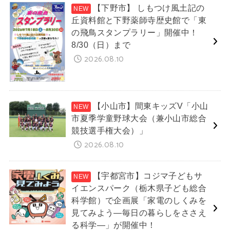
【下野市】 しもつけ風土記の
丘資料館と下野薬師寺歴史館で「東
の飛鳥スタンプラリー」開催中！
8/30（日）まで
2026.08.10
【小山市】間東キッズV「小山
市夏季学童野球大会（兼小山市総合
競技選手権大会）」
2026.08.10
【宇都宮市】コジマ子どもサ
イエンスパーク（栃木県子ども総合
科学館）で企画展「家電のしくみを
見てみよう―毎日の暮らしをささえ
る科学―」が開催中！