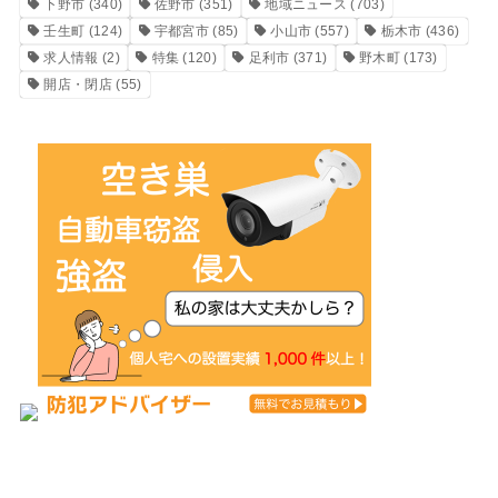
下野市
(340)
佐野市
(351)
地域ニュース
(703)
壬生町
(124)
宇都宮市
(85)
小山市
(557)
栃木市
(436)
求人情報
(2)
特集
(120)
足利市
(371)
野木町
(173)
開店・閉店
(55)