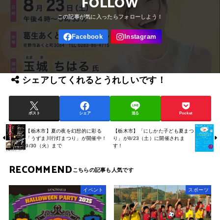
FOLLOW
シェアしてくれるとうれしいです！
ポスト
シェア
送る
Pocket
【栃木市】「にしかた子ども夏まつ
【栃木市】夏の夜を幻想的に彩る
り」が8/23（土）に開催されま
「うずま川行灯まつり」が開催中！
す！
9/30（火）まで
RECOMMEND
イベント
スポーツ