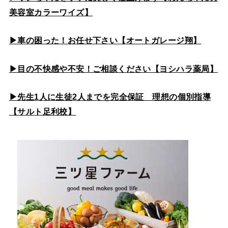
美容室カラーワイズ】
▶車の困った！お任せ下さい【オートガレージ翔】
▶目の不快感や不安！ご相談ください【ヨシハラ薬局】
▶先生1人に生徒2人までを完全保証 理想の個別指導
【サルト足利校】