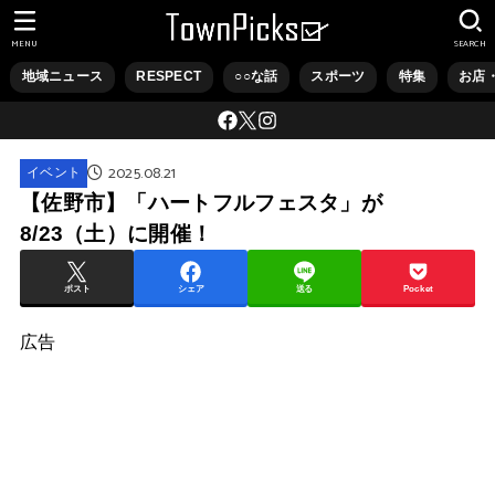
MENU
SEARCH
地域ニュース
RESPECT
○○な話
スポーツ
特集
お店
2025.08.21
イベント
【佐野市】「ハートフルフェスタ」が
8/23（土）に開催！
ポスト
シェア
送る
Pocket
広告