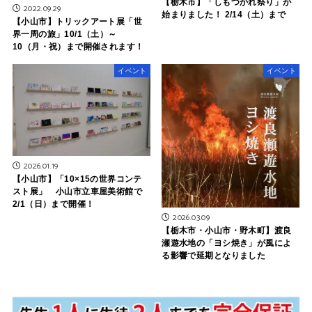
【栃木市】「しもつかれ祭り」が
2022.09.29
始まりました！ 2/14（土）まで
【小山市】トリックアート展「世
界一周の旅」10/1（土）～
10（月・祝）まで開催されます！
イベント
イベント
2026.01.19
【小山市】「10×15の世界コンテ
スト展」 小山市立車屋美術館で
2/1（日）まで開催！
2026.03.09
【栃木市・小山市・野木町】渡良
瀬遊水地の「ヨシ焼き」が風によ
る影響で延期となりました