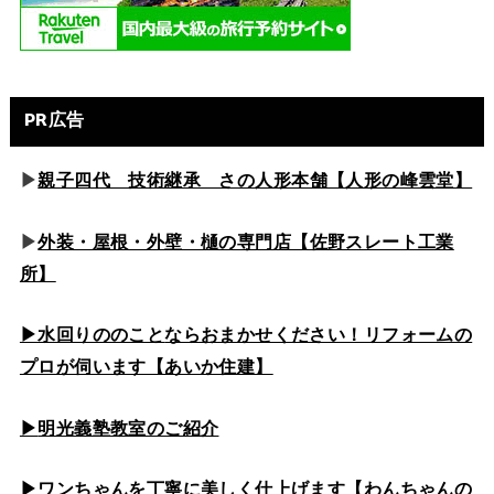
PR広告
▶
親子四代 技術継承 さの人形本舗【人形の峰雲堂】
▶
外装・屋根・外壁・樋の専門店【佐野スレート工業
所】
▶水回りののこと
ならおまかせください！リフォームの
プロが伺います【あいか住建】
▶
明光義塾教室のご紹介
▶ワンちゃんを丁寧に美しく仕上げます【わんちゃんの