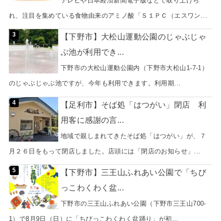
テレビや日本経済新聞電子版などで取り上げら
れ、注目を集めている食物由来のアミノ酸「Ｓ１ＰＣ（エスワン...
【下野市】大松山運動公園のじゃぶじゃ
ぶ池が利用でき...
下野市の大松山運動公園内（下野市大松山1-7-1）
のじゃぶじゃぶ池ですが、今年も利用できます。利用期...
【足利市】そば処「はつがい」閉店 利
用客に感謝の言...
地域で親しまれてきたそば処「はつがい」が、７
月２６日をもって閉店しました。店頭には「閉店のお知らせ」...
【下野市】三王山ふれあい公園で「ちび
っこわくわく盆...
下野市の三王山ふれあい公園（下野市三王山700-
1）で8月9日（日）に「ちびっこわくわく盆踊り」が初...