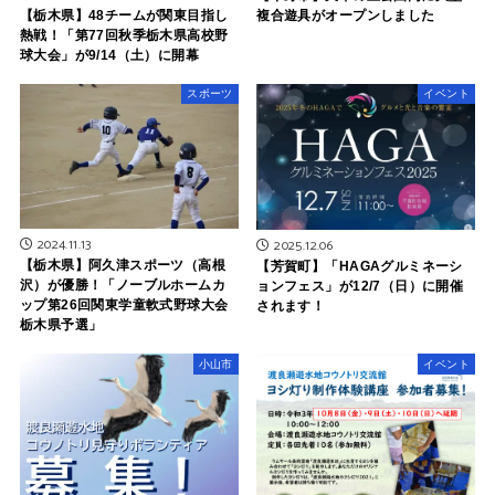
【栃木県】48チームが関東目指し
複合遊具がオープンしました
熱戦！「第77回秋季栃木県高校野
球大会」が9/14（土）に開幕
スポーツ
イベント
2024.11.13
2025.12.06
【栃木県】阿久津スポーツ（高根
【芳賀町】「HAGAグルミネーシ
沢）が優勝！「ノーブルホームカ
ョンフェス」が12/7（日）に開催
ップ第26回関東学童軟式野球大会
されます！
栃木県予選」
小山市
イベント