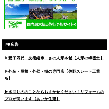
PR広告
▶
親子四代 技術継承 さの人形本舗【人形の峰雲堂】
▶
外装・屋根・外壁・樋の専門店【佐野スレート工業
所】
▶水回りののこと
ならおまかせください！リフォームの
プロが伺います【あいか住建】