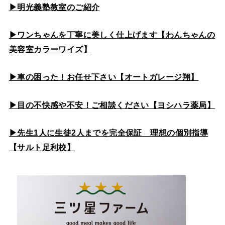
▶
明光義塾教室のご紹介
▶ワンちゃんを丁寧に美しく仕上げます【わんちゃんの
美容室カラーワイズ】
▶車の困った！お任せ下さい【オートガレージ翔】
▶目の不快感や不安！ご相談ください【ヨシハラ薬局】
▶先生1人に生徒2人までを完全保証 理想の個別指導
【サルト足利校】