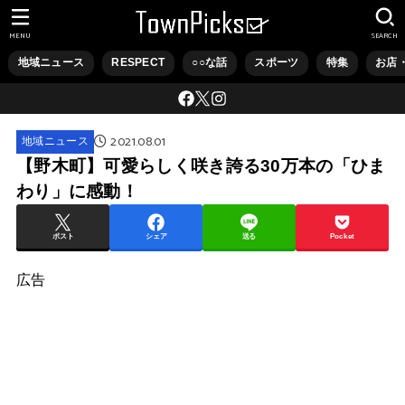
MENU
SEARCH
地域ニュース
RESPECT
○○な話
スポーツ
特集
お店
2021.08.01
地域ニュース
【野木町】可愛らしく咲き誇る30万本の「ひま
わり」に感動！
ポスト
シェア
送る
Pocket
広告