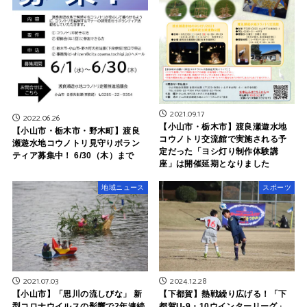
2021.09.17
2022.06.26
【小山市・栃木市】渡良瀬遊水地
【小山市・栃木市・野木町】渡良
コウノトリ交流館で実施される予
瀬遊水地コウノトリ見守りボラン
定だった「ヨシ灯り制作体験講
ティア募集中！ 6/30（木）まで
座」は開催延期となりました
地域ニュース
スポーツ
2021.07.03
2024.12.28
【小山市】「思川の流しびな」 新
【下都賀】熱戦繰り広げる！「下
型コロナウイルスの影響で2年連続
都賀U-9・10ウインターリーグ」