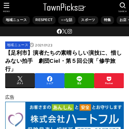
MENU
SEARCH
地域ニュース
RESPECT
○○な話
スポーツ
特集
お店
2021.01.23
地域ニュース
【足利市】演者たちの素晴らしい演技に、惜し
みない拍手 劇団Ciel・第５回公演「修学旅
行」
ポスト
シェア
送る
Pocket
広告