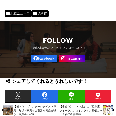
地域ニュース
足利市
FOLLOW
シェアしてくれるとうれしいです！
ポスト
シェア
送る
Pocket
【栃木市】ヴィンテージテイスト家
【小山市】2/13（土）の「起業家
具、無垢材家具など豊富な商品が揃
フォーラム」はオンライン開催のみ
う「家具の小松屋」
に！参加者募集中