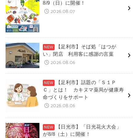
8/9（日）に開催！
2026.08.07
【足利市】そば処「はつが
い」閉店 利用客に感謝の言葉
2026.08.06
【足利市】話題の「Ｓ１Ｐ
Ｃ」とは！ カキヌマ薬局が健康寿
命づくりをサポート
2026.08.06
【日光市】「日光花火大会」
が8/8（土）に開催！