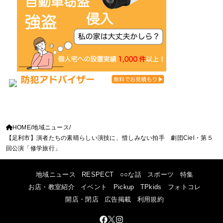
HOME
地域ニュース
【足利市】演者たちの素晴らしい演技に、惜しみない拍手 劇団Ciel・第５
回公演「修学旅行」
地域ニュース
RESPECT
○○な話
スポーツ
特集
お店・教室紹介
イベント
Pickup
TPkids
フォトコレ
開店・閉店
広告掲載
利用規約