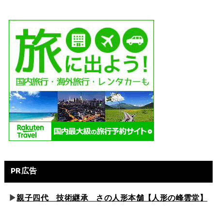
PR広告
▶
親子四代 技術継承 さの人形本舗【人形の峰雲堂】