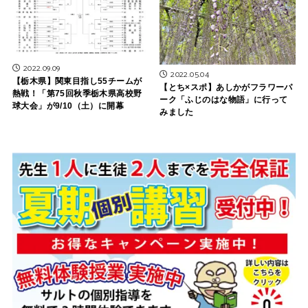
2022.09.09
2022.05.04
【栃木県】関東目指し55チームが
【とち×スポ】あしかがフラワーパ
熱戦！「第75回秋季栃木県高校野
ーク「ふじのはな物語」に行って
球大会」が9/10（土）に開幕
みました