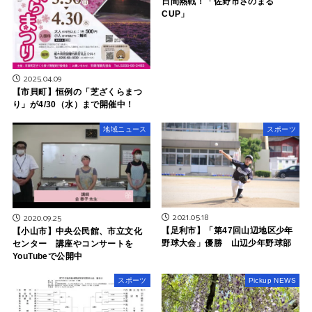
日間熱戦！「佐野市さのまる
CUP」
2025.04.09
【市貝町】恒例の「芝ざくらまつ
り」が4/30（水）まで開催中！
地域ニュース
スポーツ
2021.05.18
2020.09.25
【足利市】「第47回山辺地区少年
【小山市】中央公民館、市立文化
野球大会」優勝 山辺少年野球部
センター 講座やコンサートを
YouTubeで公開中
スポーツ
Pickup NEWS