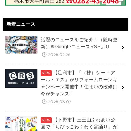
新着ニュース
話題のニュースをご紹介！（随時更
新）※GoogleニュースRSSより
2026.02.26
【足利市】「（株）シー・ア
ール・エス」がリフォームローンキ
ャンペーン開催中！住まいの改修は
今がチャンス！
2026.08.07
【下野市】三王山ふれあい公
園で「ちびっこわくわく盆踊り」が