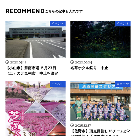
RECOMMEND
イベント
イベント
2020.05.11
2020.06.04
【小山市】県南市場 ５月23日
名草ホタル祭り 中止
（土）の元気朝市 中止を決定
イベント
スポーツ
2025.12.17
【佐野市】頂点目指し36チームが2