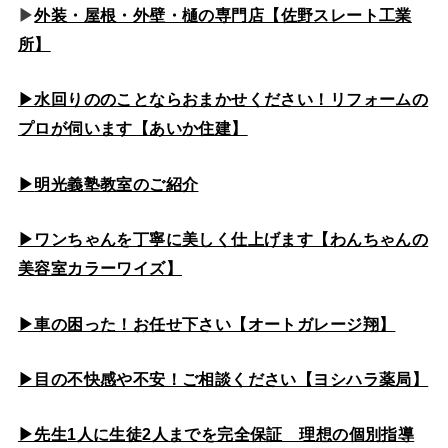
▶
外装・屋根・外壁・樋の専門店【佐野スレート工業
所】
▶水回りののこと
ならおまかせください！リフォームの
プロが伺います【あいか住建】
▶
明光義塾教室のご紹介
▶ワンちゃんを丁寧に美しく仕上げます【わんちゃんの
美容室カラーワイズ】
▶車の困った！お任せ下さい【オートガレージ翔】
▶目の不快感や不安！ご相談ください【ヨシハラ薬局】
▶先生1人に生徒2人までを完全保証 理想の個別指導