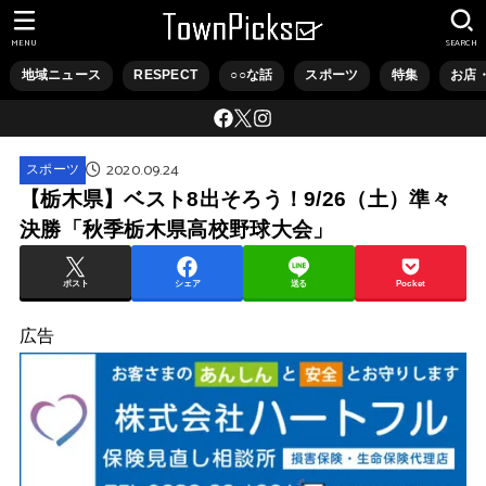
MENU
SEARCH
地域ニュース
RESPECT
○○な話
スポーツ
特集
お店
2020.09.24
スポーツ
【栃木県】ベスト8出そろう！9/26（土）準々
決勝「秋季栃木県高校野球大会」
ポスト
シェア
送る
Pocket
広告