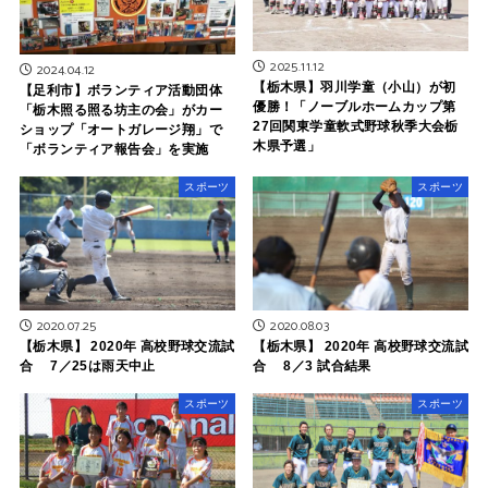
2025.11.12
2024.04.12
【栃木県】羽川学童（小山）が初
【足利市】ボランティア活動団体
優勝！「ノーブルホームカップ第
「栃木照る照る坊主の会」がカー
27回関東学童軟式野球秋季大会栃
ショップ「オートガレージ翔」で
木県予選」
「ボランティア報告会」を実施
スポーツ
スポーツ
2020.07.25
2020.08.03
【栃木県】 2020年 高校野球交流試
【栃木県】 2020年 高校野球交流試
合 7／25は雨天中止
合 8／3 試合結果
スポーツ
スポーツ