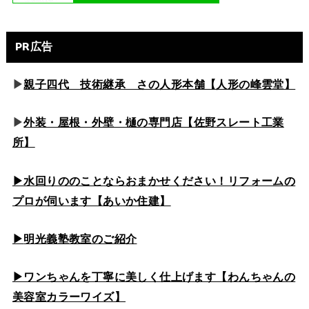
PR広告
▶
親子四代 技術継承 さの人形本舗【人形の峰雲堂】
▶
外装・屋根・外壁・樋の専門店【佐野スレート工業
所】
▶水回りののこと
ならおまかせください！リフォームの
プロが伺います【あいか住建】
▶
明光義塾教室のご紹介
▶ワンちゃんを丁寧に美しく仕上げます【わんちゃんの
美容室カラーワイズ】