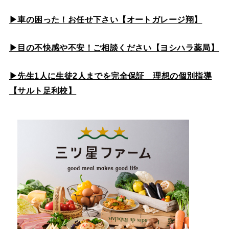
▶車の困った！お任せ下さい【オートガレージ翔】
▶目の不快感や不安！ご相談ください【ヨシハラ薬局】
▶先生1人に生徒2人までを完全保証 理想の個別指導
【サルト足利校】