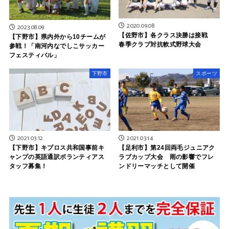
2020.09.08
2023.08.09
【佐野市】各クラス決勝は接戦
【下野市】県内外から10チームが
春季クラブ対抗軟式野球大会
参戦！「南河内なでしこサッカー
フェスティバル」
下野市
スポーツ
2021.03.12
2021.03.14
【下野市】キプロス共和国事前キ
【足利市】第24回両毛ジュニアク
ャンプの英語通訳ボランティアス
ラブカップ大会 雨の影響でフレ
タッフ募集！
ンドリーマッチとして開催