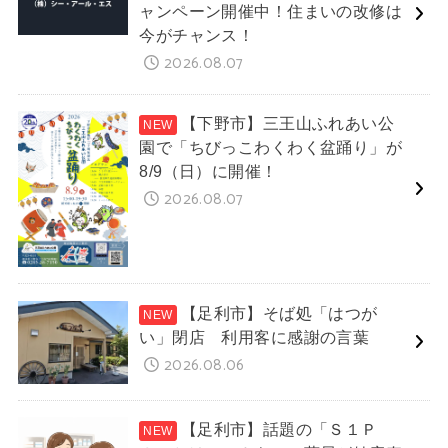
ャンペーン開催中！住まいの改修は
今がチャンス！
2026.08.07
【下野市】三王山ふれあい公
園で「ちびっこわくわく盆踊り」が
8/9（日）に開催！
2026.08.07
【足利市】そば処「はつが
い」閉店 利用客に感謝の言葉
2026.08.06
【足利市】話題の「Ｓ１Ｐ