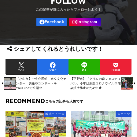
FOLLOW
シェアしてくれるとうれしいです！
ポスト
シェア
送る
Pocket
【小山市】中央公民館、市立文化セ
【下野市】「グリムの森フェスティ
ンター 講座やコンサートを
バル」今年は新型コロナウイルス感
YouTubeで公開中
染拡大防止のため中止
RECOMMEND
地域ニュース
スポーツ