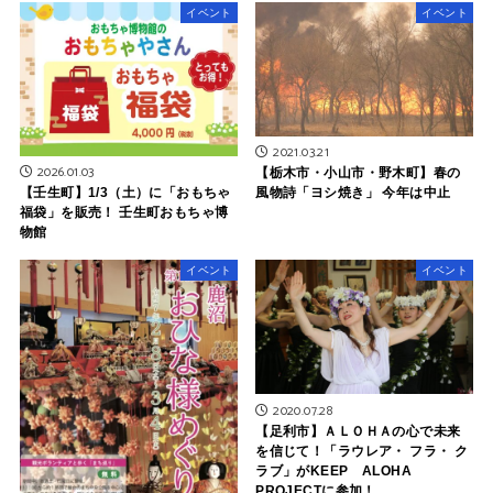
イベント
イベント
2021.03.21
2026.01.03
【栃木市・小山市・野木町】春の
【壬生町】1/3（土）に「おもちゃ
風物詩「ヨシ焼き」 今年は中止
福袋」を販売！ 壬生町おもちゃ博
物館
イベント
イベント
2020.07.28
【足利市】ＡＬＯＨＡの心で未来
を信じて！「ラウレア・ フラ・ ク
ラブ」がKEEP ALOHA
PROJECTに参加！