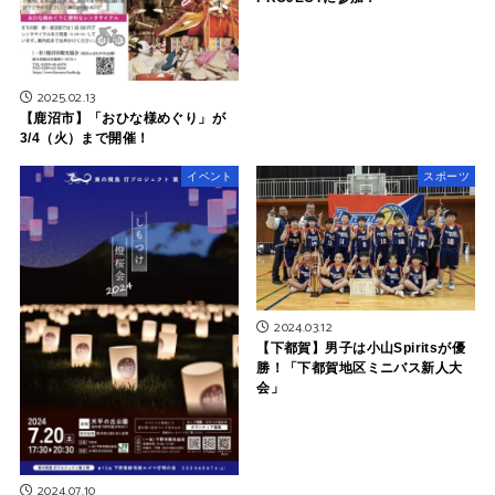
2025.02.13
【鹿沼市】「おひな様めぐり」が
3/4（火）まで開催！
イベント
スポーツ
2024.03.12
【下都賀】男子は小山Spiritsが優
勝！「下都賀地区ミニバス新人大
会」
2024.07.10