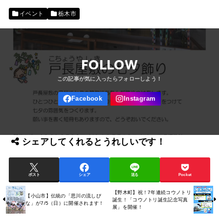
イベント
栃木市
FOLLOW
シェアしてくれるとうれしいです！
ポスト
シェア
送る
Pocket
【野木町】祝！7年連続コウノトリ
【小山市】伝統の「思川の流しび
誕生！「コウノトリ誕生記念写真
な」が7/5（日）に開催されます！
展」を開催！