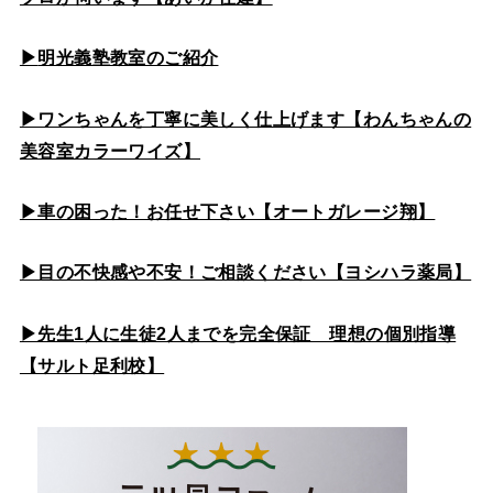
▶
明光義塾教室のご紹介
▶ワンちゃんを丁寧に美しく仕上げます【わんちゃんの
美容室カラーワイズ】
▶車の困った！お任せ下さい【オートガレージ翔】
▶目の不快感や不安！ご相談ください【ヨシハラ薬局】
▶先生1人に生徒2人までを完全保証 理想の個別指導
【サルト足利校】