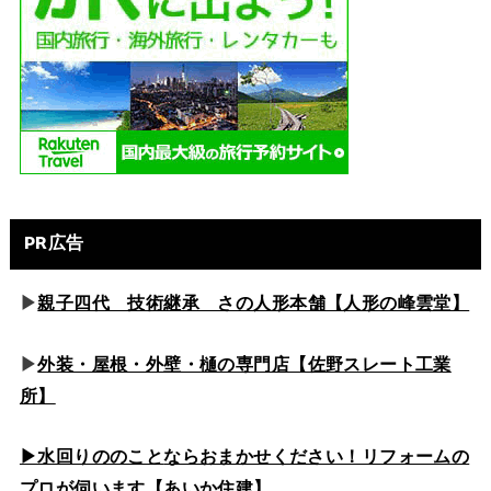
PR広告
▶
親子四代 技術継承 さの人形本舗【人形の峰雲堂】
▶
外装・屋根・外壁・樋の専門店【佐野スレート工業
所】
▶水回りののこと
ならおまかせください！リフォームの
プロが伺います【あいか住建】