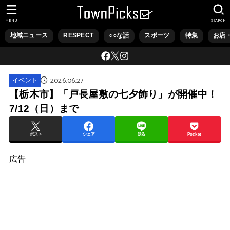
MENU
SEARCH
地域ニュース
RESPECT
○○な話
スポーツ
特集
お店
2026.06.27
イベント
【栃木市】「戸長屋敷の七夕飾り」が開催中！
7/12（日）まで
ポスト
シェア
送る
Pocket
広告