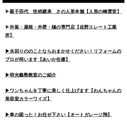
▶
親子四代 技術継承 さの人形本舗【人形の峰雲堂】
▶
外装・屋根・外壁・樋の専門店【佐野スレート工業
所】
▶水回りののこと
ならおまかせください！リフォームの
プロが伺います【あいか住建】
▶
明光義塾教室のご紹介
▶ワンちゃんを丁寧に美しく仕上げます【わんちゃんの
美容室カラーワイズ】
▶車の困った！お任せ下さい【オートガレージ翔】