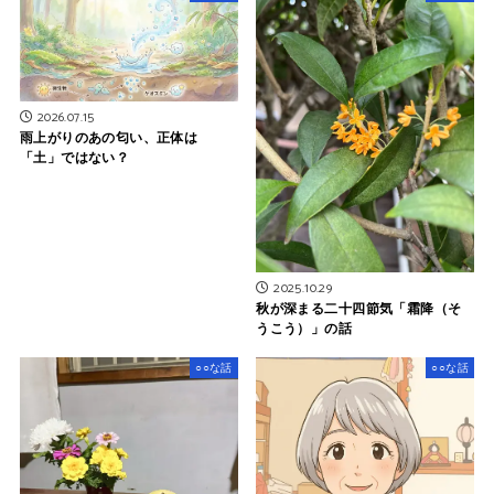
2026.07.15
雨上がりのあの匂い、正体は
「土」ではない？
2025.10.29
秋が深まる二十四節気「霜降（そ
うこう）」の話
○○な話
○○な話