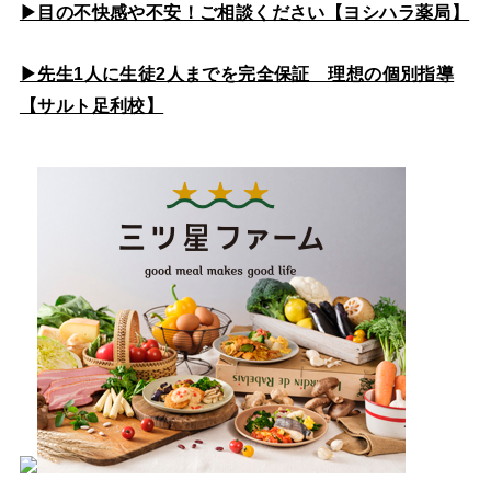
▶目の不快感や不安！ご相談ください【ヨシハラ薬局】
▶先生1人に生徒2人までを完全保証 理想の個別指導
【サルト足利校】