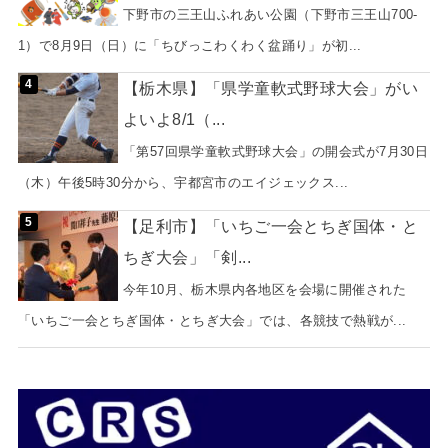
下野市の三王山ふれあい公園（下野市三王山700-
1）で8月9日（日）に「ちびっこわくわく盆踊り」が初...
【栃木県】「県学童軟式野球大会」がい
よいよ8/1（...
「第57回県学童軟式野球大会」の開会式が7月30日
（木）午後5時30分から、宇都宮市のエイジェックス...
【足利市】「いちご一会とちぎ国体・と
ちぎ大会」「剣...
今年10月、栃木県内各地区を会場に開催された
「いちご一会とちぎ国体・とちぎ大会」では、各競技で熱戦が...