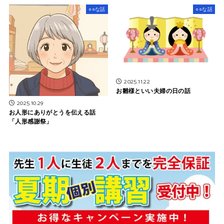
○○な話
○○な話
2025.11.22
お雛様といい夫婦の日の話
2025.10.29
お人形にありがとうを伝える話
「人形感謝祭」