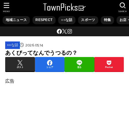
MENU
SEARCH
地域ニュース
RESPECT
○○な話
スポーツ
特集
お店
2026.05.14
○○な話
あくびってなんでうつるの？
ポスト
シェア
送る
Pocket
広告