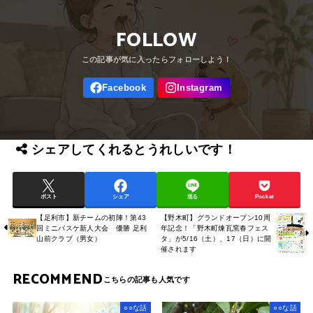
FOLLOW
シェアしてくれるとうれしいです！
ポスト
シェア
送る
Pocket
【足利市】新チームの初陣！第43
【野木町】グランドオープン10周
回ミニバスケ新人大会 優勝 足利
年記念！「野木町煉瓦窯春フェス
山前クラブ（男女）
タ」が5/16（土）、17（日）に開
催されます
RECOMMEND
○○な話
○○な話