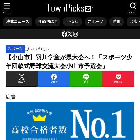
MENU
SEARCH
地域ニュース
RESPECT
○○な話
スポーツ
特集
お店
2026.05.12
スポーツ
【小山市】羽川学童が県大会へ！「スポーツ少
年団軟式野球交流大会小山市予選会」
ポスト
シェア
送る
Pocket
広告