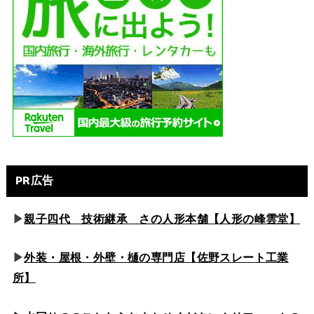
PR広告
▶
親子四代 技術継承 さの人形本舗【人形の峰雲堂】
▶
外装・屋根・外壁・樋の専門店【佐野スレート工業
所】