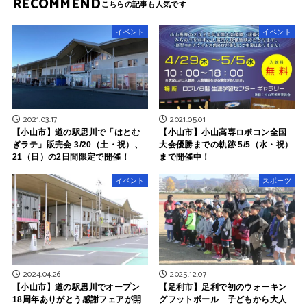
RECOMMEND
イベント
イベント
2021.03.17
2021.05.01
【小山市】道の駅思川で「はとむ
【小山市】小山高専ロボコン全国
ぎラテ」販売会 3/20（土・祝）、
大会優勝までの軌跡 5/5（水・祝）
21（日）の2日間限定で開催！
まで開催中！
イベント
スポーツ
2024.04.26
2025.12.07
【小山市】道の駅思川でオープン
【足利市】足利で初のウォーキン
18周年ありがとう感謝フェアが開
グフットボール 子どもから大人