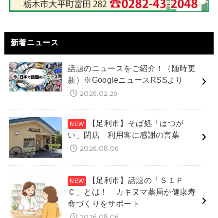
新着ニュース
話題のニュースをご紹介！（随時更
新）※GoogleニュースRSSより
2026.02.26
【足利市】そば処「はつが
い」閉店 利用客に感謝の言葉
2026.08.06
【足利市】話題の「Ｓ１Ｐ
Ｃ」とは！ カキヌマ薬局が健康寿
命づくりをサポート
2026.08.06