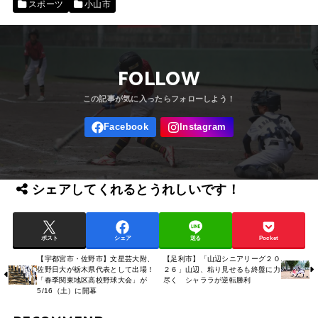
スポーツ
小山市
FOLLOW
シェアしてくれるとうれしいです！
ポスト
シェア
送る
Pocket
【宇都宮市・佐野市】文星芸大附、
【足利市】「山辺シニアリーグ２０
佐野日大が栃木県代表として出場！
２６」山辺、粘り見せるも終盤に力
「春季関東地区高校野球大会」が
尽く シャララが逆転勝利
5/16（土）に開幕