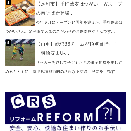
【足利市】手打蕎麦はつがい Ｗスープ
の肉そば新登場...
今年９月にオープン14周年を迎えた、手打蕎麦は
つがいさん。足利市で人気のこだわりのお蕎麦屋やさんです...
【両毛】総勢36チームが頂点目指す！
「明治安田U-...
サッカーを通して子どもたちの健全育成を推し進
めるとともに、両毛広域都市圏のさらなる交流、発展を目指す...