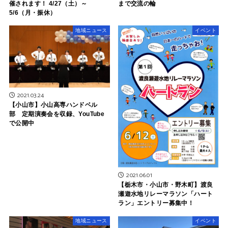
催されます！ 4/27（土）～
まで交流の輪
5/6（月・振休）
地域ニュース
イベント
2021.03.24
【小山市】小山高専ハンドベル
部 定期演奏会を収録、YouTube
で公開中
2021.06.01
【栃木市・小山市・野木町】渡良
瀬遊水地リレーマラソン「ハート
ラン」エントリー募集中！
地域ニュース
イベント