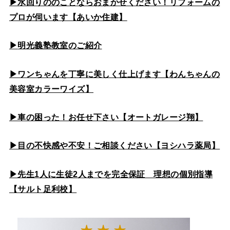
▶水回りののこと
ならおまかせください！リフォームの
プロが伺います【あいか住建】
▶
明光義塾教室のご紹介
▶ワンちゃんを丁寧に美しく仕上げます【わんちゃんの
美容室カラーワイズ】
▶車の困った！お任せ下さい【オートガレージ翔】
▶目の不快感や不安！ご相談ください【ヨシハラ薬局】
▶先生1人に生徒2人までを完全保証 理想の個別指導
【サルト足利校】