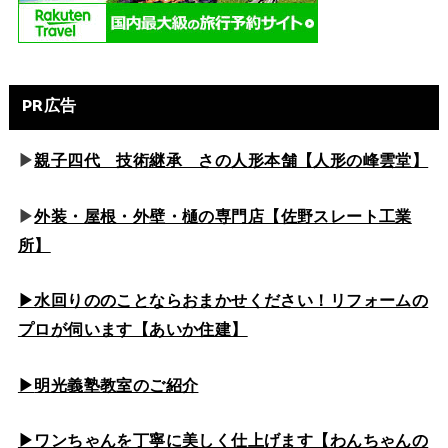
PR広告
▶
親子四代 技術継承 さの人形本舗【人形の峰雲堂】
▶
外装・屋根・外壁・樋の専門店【佐野スレート工業
所】
▶水回りののこと
ならおまかせください！リフォームの
プロが伺います【あいか住建】
▶
明光義塾教室のご紹介
▶ワンちゃんを丁寧に美しく仕上げます【わんちゃんの