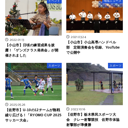
イベント
地域ニュース
2021.03.24
2022.01.13
【小山市】小山高専ハンドベル
【小山市】日頃の練習成果を披
部 定期演奏会を収録、YouTube
露！「ゲンズクラス発表会」が開
で公開中
催されました
スポーツ
スポーツ
2025.05.26
2023.10.16
【佐野市】U-10の12チームが熱戦
【佐野市】栃木県民スポーツ大
繰り広げる！「RYOMO CUP 2025
会 クレー射撃競技 佐野市体協
サッカー大会」
射撃部が準優勝