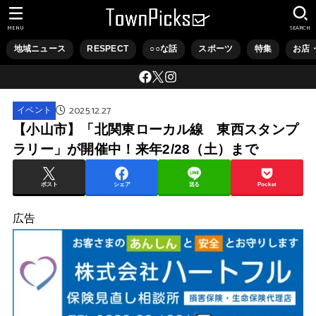
MENU
SEARCH
地域ニュース
RESPECT
○○な話
スポーツ
特集
お店
2025.12.27
イベント
【小山市】「北関東ローカル線 東西スタンプ
ラリー」が開催中！来年2/28（土）まで
ポスト
シェア
送る
Pocket
広告