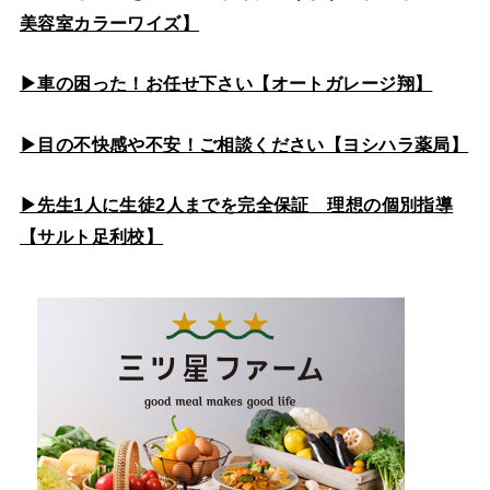
美容室カラーワイズ】
▶車の困った！お任せ下さい【オートガレージ翔】
▶目の不快感や不安！ご相談ください【ヨシハラ薬局】
▶先生1人に生徒2人までを完全保証 理想の個別指導
【サルト足利校】