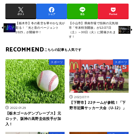
ポスト
シェア
送る
Pocket
【栃木市】冬の夜空を華やかな光が
【小山市】県南市場で恒例の元気朝
彩る！「光と音のページェント
市「年末特別開放」が12/27日
2025」が開催中！
（土）～30日（火）に開催されま
す！
RECOMMEND
スポーツ
スポーツ
2023.07.11
【下野市】22チームが参戦！「下
2022.01.29
野市近隣サッカー大会（U-12）」
【栃木ゴールデンブレーブス】元
ロッテ、阪神の高野圭佑投手が加
入！