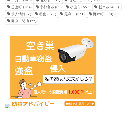
下野市
(340)
佐野市
(351)
地域ニュース
(703)
壬生町
(124)
宇都宮市
(85)
小山市
(557)
栃木市
(436)
求人情報
(2)
特集
(120)
足利市
(371)
野木町
(173)
開店・閉店
(55)