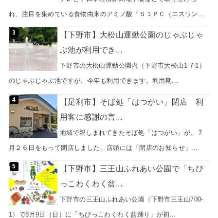
れ、注目を集めている食物由来のアミノ酸「Ｓ１ＰＣ（エスワン...
【下野市】大松山運動公園のじゃぶじゃ
ぶ池が利用でき...
下野市の大松山運動公園内（下野市大松山1-7-1）
のじゃぶじゃぶ池ですが、今年も利用できます。利用期...
【足利市】そば処「はつがい」閉店 利
用客に感謝の言...
地域で親しまれてきたそば処「はつがい」が、７
月２６日をもって閉店しました。店頭には「閉店のお知らせ」...
【下野市】三王山ふれあい公園で「ちび
っこわくわく盆...
下野市の三王山ふれあい公園（下野市三王山700-
1）で8月9日（日）に「ちびっこわくわく盆踊り」が初...