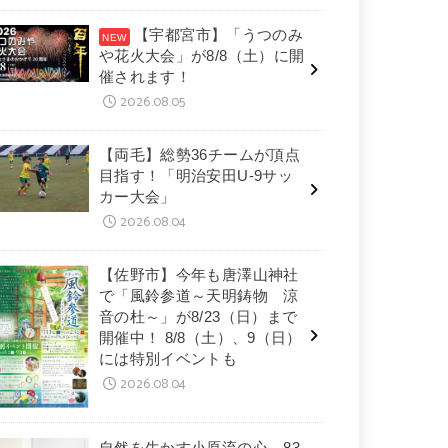
【宇都宮市】「うつのみ
や花火大会」が8/8（土）に開
催されます！
2026.08.05
【両毛】総勢36チームが頂点
目指す！「明治安田U-9サッ
カー大会」
2026.08.04
【佐野市】今年も唐澤山神社
で「風鈴参道～天明鋳物 涼
音の杜～」が8/23（日）まで
開催中！ 8/8（土）、9（日）
には特別イベントも
2026.08.04
自然を生かす小原流の心 83