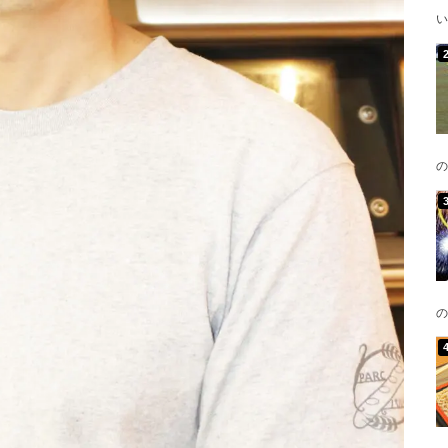
い
の
の