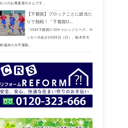
わりのお蕎麦屋やさんです...
【下都賀】ブロックごとに総当た
りで熱戦！「下都賀U...
「2024下都賀U-10チャレンジリーグ」サ
ッカー大会が10月6日（日）、栃木市大
町蔵井の大平運動...