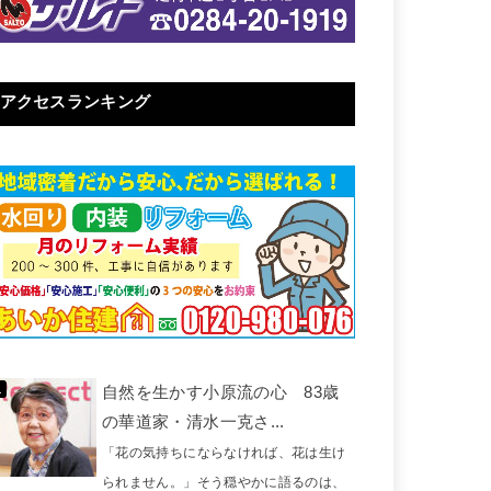
アクセスランキング
自然を生かす小原流の心 83歳
の華道家・清水一克さ...
「花の気持ちにならなければ、花は生け
られません。」そう穏やかに語るのは、