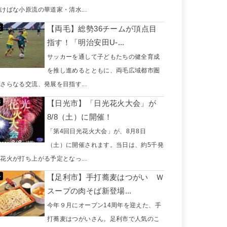
けばな小原流の華道家・清水...
【両毛】総勢36チームが頂点目
指す！「明治安田U-...
サッカーを通して子どもたちの健全育成
を推し進めるとともに、両毛広域都市圏
さらなる交流、発展を目指す...
【日光市】「日光花火大会」が
8/8（土）に開催！
「第4回日光花火大会」が、8月8日
（土）に開催されます。当日は、約5千発
花火が打ち上がる予定となっ...
【足利市】手打蕎麦はつがい Ｗ
スープの肉そば新登場...
今年９月にオープン14周年を迎えた、手
打蕎麦はつがいさん。足利市で人気のこ