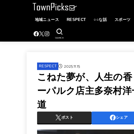
地域ニュース
RESPECT
○○な話
スポーツ
SEARCH
2025.11.15
RESPECT
こねた夢が、人生の香
ーパルク店主多奈村洋
道
ポスト
シェア