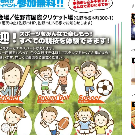
ま
の
い