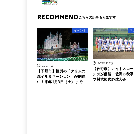
RECOMMEND
イベント
ス
2020.11.23
2025.12.15
【佐野市】ナイトスコー
【下野市】恒例の「グリムの
ンズが優勝 佐野市秋季
森イルミネーション」が開催
ブ対抗軟式野球大会
中！来年1月3日（土）まで