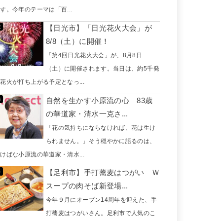
す。今年のテーマは「百...
【日光市】「日光花火大会」が
8/8（土）に開催！
「第4回日光花火大会」が、8月8日
（土）に開催されます。当日は、約5千発
花火が打ち上がる予定となっ...
自然を生かす小原流の心 83歳
の華道家・清水一克さ...
「花の気持ちにならなければ、花は生け
られません。」そう穏やかに語るのは、
けばな小原流の華道家・清水...
【足利市】手打蕎麦はつがい Ｗ
スープの肉そば新登場...
今年９月にオープン14周年を迎えた、手
打蕎麦はつがいさん。足利市で人気のこ