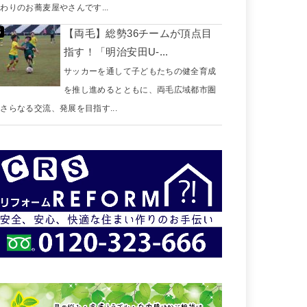
わりのお蕎麦屋やさんです...
【両毛】総勢36チームが頂点目
指す！「明治安田U-...
サッカーを通して子どもたちの健全育成
を推し進めるとともに、両毛広域都市圏
さらなる交流、発展を目指す...