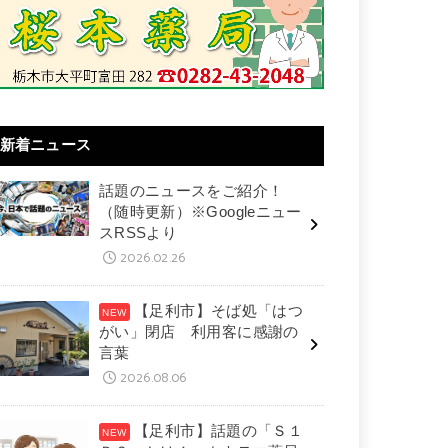
新着ニュース
話題のニュースをご紹介！
（随時更新）※Googleニュー
スRSSより
2026.02.26
【足利市】そば処「はつ
がい」閉店 利用客に感謝の
言葉
2026.08.06
【足利市】話題の「Ｓ１