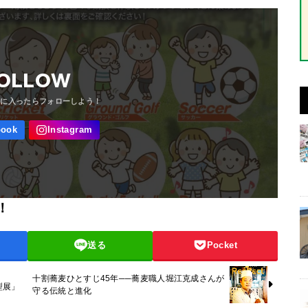
OLLOW
！
送る
Pocket
十割蕎麦ひとすじ45年──蕎麦職人堀江克成さんが
型展」
守る伝統と進化