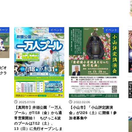
ポーツ
イベント
イベント
ピオ
クラ
2025.07.09
2022.02.06
【真岡市】井頭公園「一万人
【小山市】「小山評定講演
プール」が7/18（金）から通
会」が2/26（土）に開催！参
常営業開始！ ちびっこ&波
加者募集中
のプールは7/12（土）、
13（日）に先行オープンしま