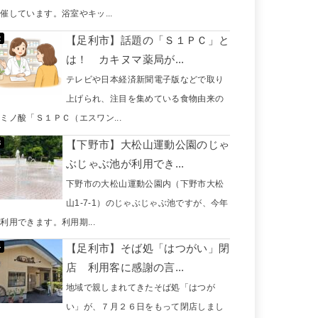
催しています。浴室やキッ...
【足利市】話題の「Ｓ１ＰＣ」と
は！ カキヌマ薬局が...
テレビや日本経済新聞電子版などで取り
上げられ、注目を集めている食物由来の
ミノ酸「Ｓ１ＰＣ（エスワン...
【下野市】大松山運動公園のじゃ
ぶじゃぶ池が利用でき...
下野市の大松山運動公園内（下野市大松
山1-7-1）のじゃぶじゃぶ池ですが、今年
利用できます。利用期...
【足利市】そば処「はつがい」閉
店 利用客に感謝の言...
地域で親しまれてきたそば処「はつが
い」が、７月２６日をもって閉店しまし