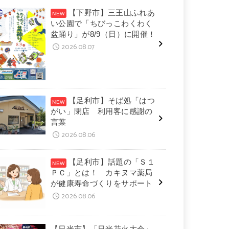
【下野市】三王山ふれあ
い公園で「ちびっこわくわく
盆踊り」が8/9（日）に開催！
2026.08.07
【足利市】そば処「はつ
がい」閉店 利用客に感謝の
言葉
2026.08.06
【足利市】話題の「Ｓ１
ＰＣ」とは！ カキヌマ薬局
が健康寿命づくりをサポート
2026.08.06
【日光市】「日光花火大会」