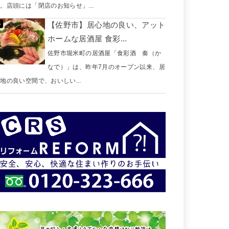
。店頭には「閉店のお知らせ」...
【佐野市】居心地の良い、アット
ホームな居酒屋 食彩...
佐野市堀米町の居酒屋「食彩酒 奏（か
なで）」は、昨年7月のオープン以来、居
地の良い空間で、おいしい...