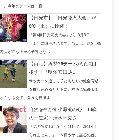
す。今年のテーマは「百...
【日光市】「日光花火大会」が
8/8（土）に開催！
「第4回日光花火大会」が、8月8日
（土）に開催されます。当日は、約5千発
花火が打ち上がる予定となっ...
【両毛】総勢36チームが頂点目
指す！「明治安田U-...
サッカーを通して子どもたちの健全育成
を推し進めるとともに、両毛広域都市圏
さらなる交流、発展を目指す...
自然を生かす小原流の心 83歳
の華道家・清水一克さ...
「花の気持ちにならなければ、花は生け
られません。」そう穏やかに語るのは、