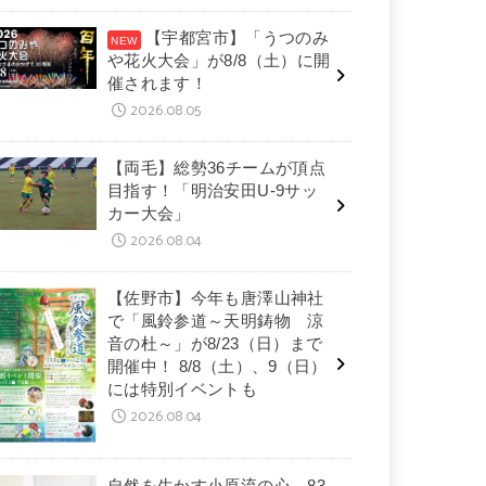
【宇都宮市】「うつのみ
や花火大会」が8/8（土）に開
催されます！
2026.08.05
【両毛】総勢36チームが頂点
目指す！「明治安田U-9サッ
カー大会」
2026.08.04
【佐野市】今年も唐澤山神社
で「風鈴参道～天明鋳物 涼
音の杜～」が8/23（日）まで
開催中！ 8/8（土）、9（日）
には特別イベントも
2026.08.04
自然を生かす小原流の心 83