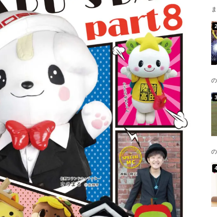
ま
の
の