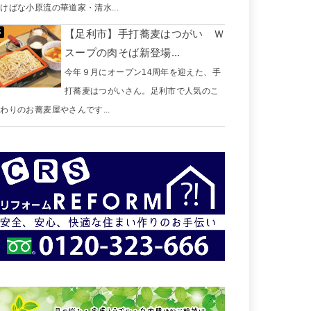
けばな小原流の華道家・清水...
【足利市】手打蕎麦はつがい Ｗ
スープの肉そば新登場...
今年９月にオープン14周年を迎えた、手
打蕎麦はつがいさん。足利市で人気のこ
わりのお蕎麦屋やさんです...