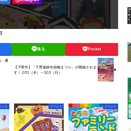
！
送る
Pocket
会」優
【下野市】「下野薬師寺跡梅まつり」が開催されま
す！ 2/21（水）～3/10（日）
ベント
イベント
イベント