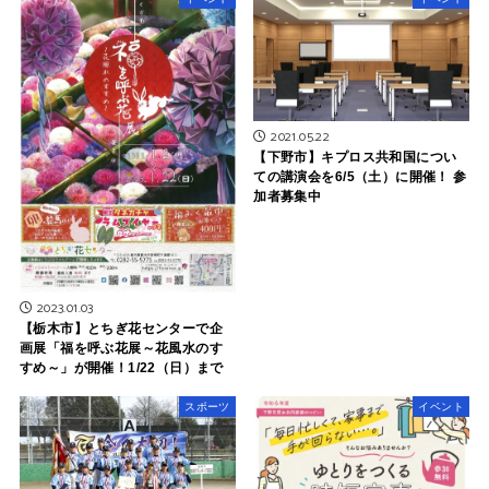
2021.05.22
【下野市】キプロス共和国につい
ての講演会を6/5（土）に開催！ 参
加者募集中
2023.01.03
【栃木市】とちぎ花センターで企
画展「福を呼ぶ花展～花風水のす
すめ～」が開催！1/22（日）まで
スポーツ
イベント