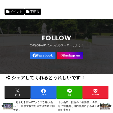
イベント
下野市
FOLLOW
シェアしてくれるとうれしいです！
ポスト
シェア
送る
Pocket
【野木町】野木ETクラブが県大会
【小山市】恒例の「祇園祭」 4年ぶ
へ！「県学童軟式野球大会野木支部
りに宮神輿と町内神輿による連合渡
予選」
御を実施！