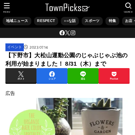
MENU
SEARCH
地域ニュース
RESPECT
○○な話
スポーツ
特集
お店
2023.07.14
イベント
【下野市】大松山運動公園のじゃぶじゃぶ池の
利用が始まりました！ 8/31（木）まで
ポスト
シェア
送る
Pocket
広告