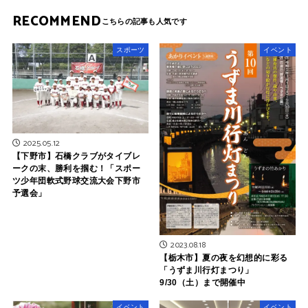
RECOMMEND
スポーツ
イベント
2025.05.12
【下野市】石橋クラブがタイブレ
ークの末、勝利を掴む！「スポー
ツ少年団軟式野球交流大会下野市
予選会」
2023.08.18
【栃木市】夏の夜を幻想的に彩る
「うずま川行灯まつり」
9/30（土）まで開催中
イベント
イベント