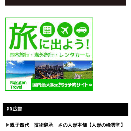
PR広告
▶
親子四代 技術継承 さの人形本舗【人形の峰雲堂】