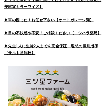
美容室カラーワイズ】
▶車の困った！お任せ下さい【オートガレージ翔】
▶目の不快感や不安！ご相談ください【ヨシハラ薬局】
▶先生1人に生徒2人までを完全保証 理想の個別指導
【サルト足利校】