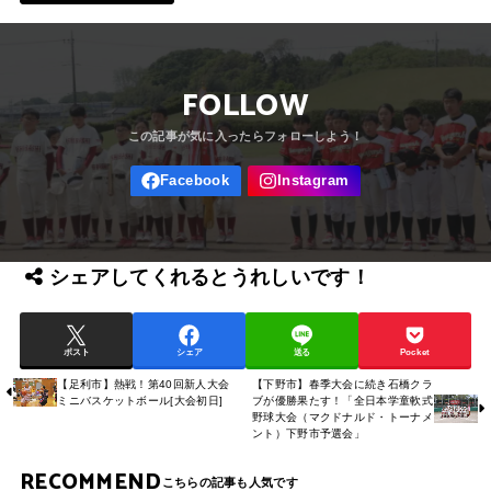
FOLLOW
シェアしてくれるとうれしいです！
ポスト
シェア
送る
Pocket
【足利市】熱戦！第40回新人大会
【下野市】春季大会に続き石橋クラ
ミニバスケットボール[大会初日]
ブが優勝果たす！「全日本学童軟式
野球大会（マクドナルド・トーナメ
ント）下野市予選会」
RECOMMEND