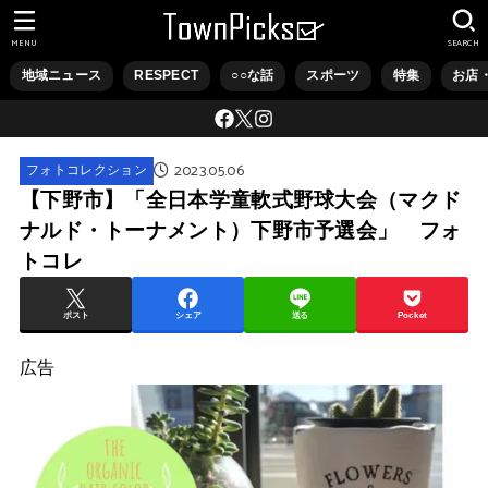
MENU
SEARCH
地域ニュース
RESPECT
○○な話
スポーツ
特集
お店
2023.05.06
フォトコレクション
【下野市】「全日本学童軟式野球大会（マクド
ナルド・トーナメント）下野市予選会」 フォ
トコレ
ポスト
シェア
送る
Pocket
広告