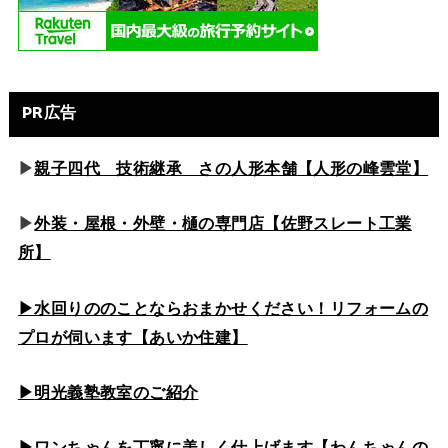
PR広告
▶
親子四代 技術継承 さの人形本舗【人形の峰雲堂】
▶
外装・屋根・外壁・樋の専門店【佐野スレート工業
所】
▶水回りののこと
ならおまかせください！リフォームの
プロが伺います【あいか住建】
▶
明光義塾教室のご紹介
▶ワンちゃんを丁寧に美しく仕上げます【わんちゃんの