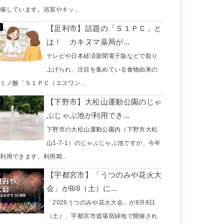
催しています。浴室やキッ...
【足利市】話題の「Ｓ１ＰＣ」と
は！ カキヌマ薬局が...
テレビや日本経済新聞電子版などで取り
上げられ、注目を集めている食物由来の
ミノ酸「Ｓ１ＰＣ（エスワン...
【下野市】大松山運動公園のじゃ
ぶじゃぶ池が利用でき...
下野市の大松山運動公園内（下野市大松
山1-7-1）のじゃぶじゃぶ池ですが、今年
利用できます。利用期...
【宇都宮市】「うつのみや花火大
会」が8/8（土）に...
「2026うつのみや花火大会」が8月8日
（土）、宇都宮市道場宿緑地で開催され