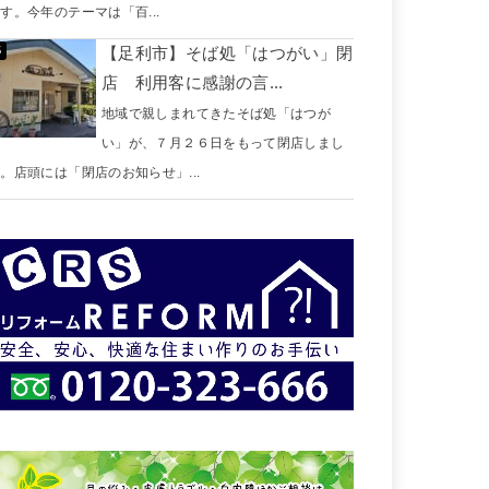
す。今年のテーマは「百...
【足利市】そば処「はつがい」閉
店 利用客に感謝の言...
地域で親しまれてきたそば処「はつが
い」が、７月２６日をもって閉店しまし
。店頭には「閉店のお知らせ」...