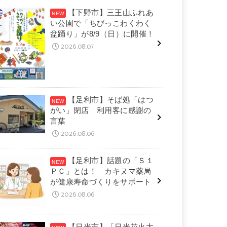
【下野市】三王山ふれあ
い公園で「ちびっこわくわく
盆踊り」が8/9（日）に開催！
2026.08.07
【足利市】そば処「はつ
がい」閉店 利用客に感謝の
言葉
2026.08.06
【足利市】話題の「Ｓ１
ＰＣ」とは！ カキヌマ薬局
が健康寿命づくりをサポート
2026.08.06
【日光市】「日光花火大