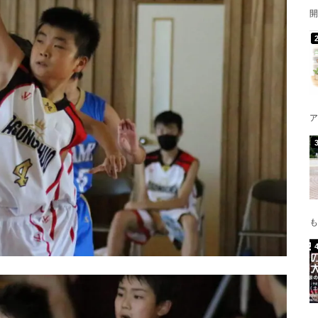
開
ア
も