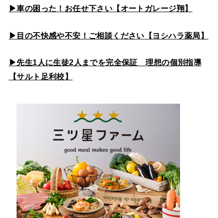
▶車の困った！お任せ下さい【オートガレージ翔】
▶目の不快感や不安！ご相談ください【ヨシハラ薬局】
▶先生1人に生徒2人までを完全保証 理想の個別指導
【サルト足利校】