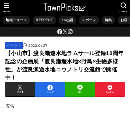
MENU
SEARCH
地域ニュース
RESPECT
○○な話
スポーツ
特集
お店
2022.08.27
イベント
【小山市】渡良瀬遊水地ラムサール登録10周年
記念の企画展「渡良瀬遊水地×野鳥×生物多様
性」が渡良瀬遊水地コウノトリ交流館で開催
中！
ポスト
シェア
送る
Pocket
広告