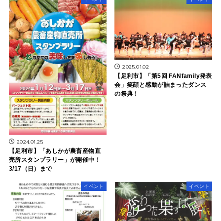
2025.01.02
【足利市】「第5回 FANfamily発表
会」笑顔と感動が詰まったダンス
の祭典！
2024.01.25
【足利市】「あしかが農畜産物直
売所スタンプラリー」が開催中！
3/17（日）まで
イベント
イベント