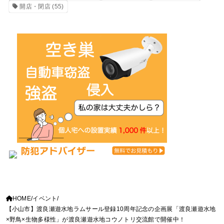
開店・閉店
(55)
HOME
イベント
【小山市】渡良瀬遊水地ラムサール登録10周年記念の企画展「渡良瀬遊水地
×野鳥×生物多様性」が渡良瀬遊水地コウノトリ交流館で開催中！