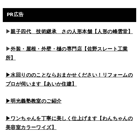
PR広告
▶
親子四代 技術継承 さの人形本舗【人形の峰雲堂】
▶
外装・屋根・外壁・樋の専門店【佐野スレート工業
所】
▶水回りののこと
ならおまかせください！リフォームの
プロが伺います【あいか住建】
▶
明光義塾教室のご紹介
▶ワンちゃんを丁寧に美しく仕上げます【わんちゃんの
美容室カラーワイズ】