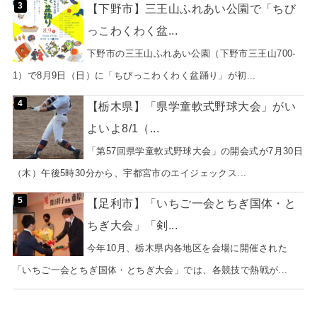
【下野市】三王山ふれあい公園で「ちび
っこわくわく盆...
下野市の三王山ふれあい公園（下野市三王山700-
1）で8月9日（日）に「ちびっこわくわく盆踊り」が初...
【栃木県】「県学童軟式野球大会」がい
よいよ8/1（...
「第57回県学童軟式野球大会」の開会式が7月30日
（木）午後5時30分から、宇都宮市のエイジェックス...
【足利市】「いちご一会とちぎ国体・と
ちぎ大会」「剣...
今年10月、栃木県内各地区を会場に開催された
「いちご一会とちぎ国体・とちぎ大会」では、各競技で熱戦が...