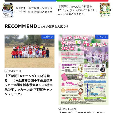
【下野市】かんぴょう料理を
【栃木市】「西方城跡シンポジウ
PR「かんぴょうグルメこれくしょ
ム」が9/25（日）に開催されます
ん」が開催されます！
RECOMMEND
スポーツ
イベント
2023.12.12
【下都賀】5チームがしのぎを削
る！「JA全農杯全国小学生選抜サ
ッカーin関東栃木県大会 U-11栃木
県少年サッカー大会 下都賀チャレ
ンジリーグ」
2024.03.05