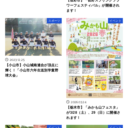
【佐野市】「佐野スプリングフラ
ワーフェスティバル」が開催され
ます！
スポーツ
イベント
2023.12.25
【小山市】小山城南連合が頂点に
輝く！「小山市六年生送別学童野
球大会」
2026.03.24
【栃木市】「みかも山フェスタ」
が3/28（土）、29（日）に開催さ
れます！
イベント
イベント