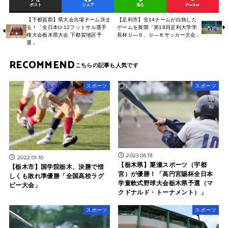
ポスト
シェア
送る
Pocket
【下都賀郡】県大会出場チーム決ま
【足利市】全14チームが白熱した
る！「全日本U-12フットサル選手
ゲームを展開「第18回足利大学学
権大会栃木県大会 下都賀地区予
長杯Ｕ―９、Ｕ―８サッカー大会」
選」
RECOMMEND
スポーツ
スポーツ
2023.06.18
2022.01.10
【栃木県】簗瀬スポーツ（宇都
【栃木市】国学院栃木、決勝で惜
宮）が優勝！「高円宮賜杯全日本
しくも敗れ準優勝「全国高校ラグ
学童軟式野球大会栃木県予選（マ
ビー大会」
クドナルド・トーナメント）」
スポーツ
スポーツ