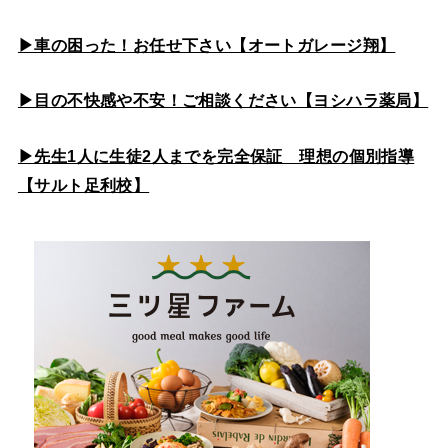
▶車の困った！お任せ下さい【オートガレージ翔】
▶目の不快感や不安！ご相談ください【ヨシハラ薬局】
▶先生1人に生徒2人までを完全保証 理想の個別指導
【サルト足利校】