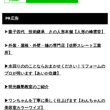
PR広告
▶
親子四代 技術継承 さの人形本舗【人形の峰雲堂】
▶
外装・屋根・外壁・樋の専門店【佐野スレート工業
所】
▶水回りののこと
ならおまかせください！リフォームの
プロが伺います【あいか住建】
▶
明光義塾教室のご紹介
▶ワンちゃんを丁寧に美しく仕上げます【わんちゃんの
美容室カラーワイズ】