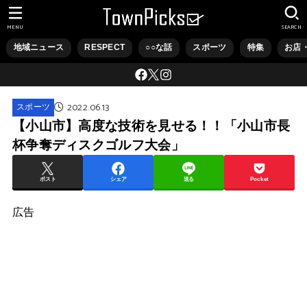
MENU
SEARCH
地域ニュース
RESPECT
○○な話
スポーツ
特集
お店
2022.06.13
スポーツ
【小山市】高度な技術を見せる！！「小山市長
杯争奪ディスクゴルフ大会」
ポスト
シェア
送る
Pocket
広告