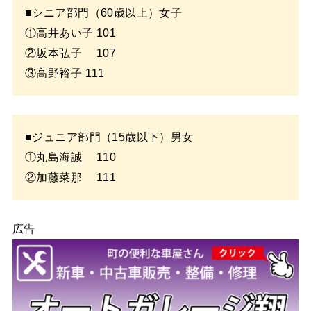
■シニア部門（60歳以上）女子
①高井あい子 101
②坂本弘子 107
③高野裕子 111
■ジュニア部門（15歳以下）男女
①丸島海誠 110
②加藤菜那 111
広告