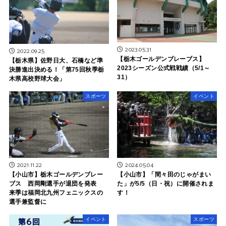
2023.05.31
2022.09.25
【栃木ゴールデンブレーブス】
【栃木県】佐野日大、石橋など準
2023シーズン公式戦戦績（5/1～
決勝進出決める！「第75回秋季栃
31）
木県高校野球大会」
スポーツ
イベント
2021.11.22
2024.05.04
【小山市】栃木ゴールデンブレー
【小山市】「間々田のじゃがまい
ブス 西岡剛選手が退団を発表
た」が5/5（日・祝）に開催されま
来季は福岡北九州フェニックスの
す！
選手兼監督に
イベント
スポーツ