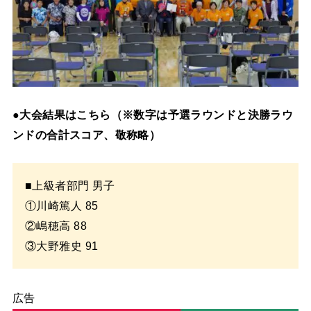
●大会結果はこちら（※数字は予選ラウンドと決勝ラウ
ンドの合計スコア、敬称略）
■上級者部門 男子
①川崎篤人 85
②嶋穂高 88
③大野雅史 91
広告