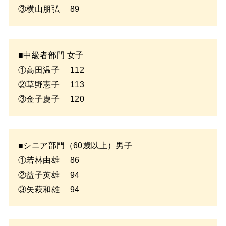
③横山朋弘 89
■中級者部門 女子
①高田温子 112
②草野憲子 113
③金子慶子 120
■シニア部門（60歳以上）男子
①若林由雄 86
②益子英雄 94
③矢萩和雄 94