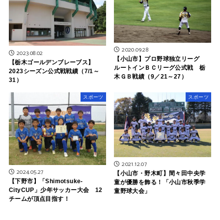
2020.09.28
2023.08.02
【小山市】プロ野球独立リーグ
【栃木ゴールデンブレーブス】
ルートインＢＣリーグ公式戦 栃
2023シーズン公式戦戦績（7/1～
木ＧＢ戦績（9／21～27）
31）
スポーツ
スポーツ
2021.12.07
2024.05.27
【小山市・野木町】間々田中央学
【下野市】「Shimotsuke-
童が優勝を飾る！「小山市秋季学
CityCUP」少年サッカー大会 12
童野球大会」
チームが頂点目指す！