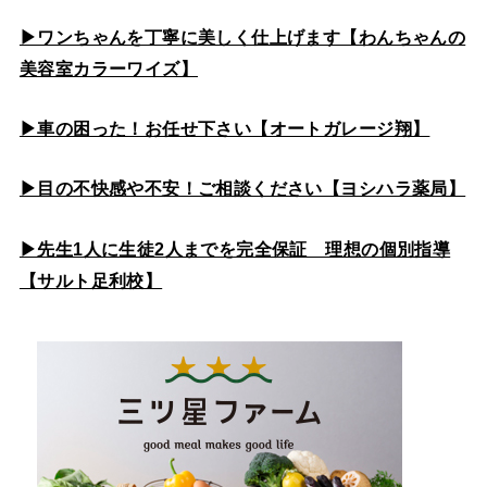
▶ワンちゃんを丁寧に美しく仕上げます【わんちゃんの
美容室カラーワイズ】
▶車の困った！お任せ下さい【オートガレージ翔】
▶目の不快感や不安！ご相談ください【ヨシハラ薬局】
▶先生1人に生徒2人までを完全保証 理想の個別指導
【サルト足利校】