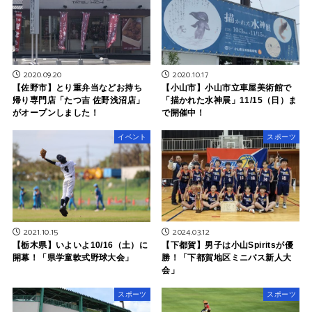
2020.09.20
2020.10.17
【佐野市】とり重弁当などお持ち
【小山市】小山市立車屋美術館で
帰り専門店「たつ吉 佐野浅沼店」
「描かれた水神展」11/15（日）ま
がオープンしました！
で開催中！
イベント
スポーツ
2024.03.12
2021.10.15
【下都賀】男子は小山Spiritsが優
【栃木県】いよいよ10/16（土）に
勝！「下都賀地区ミニバス新人大
開幕！「県学童軟式野球大会」
会」
スポーツ
スポーツ