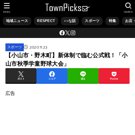
MENU
SEARCH
地域ニュース
RESPECT
○○な話
スポーツ
特集
お店
2020.11.23
スポーツ
【小山市・野木町】新体制で臨む公式戦！「小
山市秋季学童野球大会」
ポスト
シェア
送る
Pocket
広告