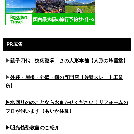
PR広告
▶
親子四代 技術継承 さの人形本舗【人形の峰雲堂】
▶
外装・屋根・外壁・樋の専門店【佐野スレート工業
所】
▶水回りののこと
ならおまかせください！リフォームの
プロが伺います【あいか住建】
▶
明光義塾教室のご紹介