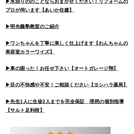
▶水回りののこと
ならおまかせください！リフォームの
プロが伺います【あいか住建】
▶
明光義塾教室のご紹介
▶ワンちゃんを丁寧に美しく仕上げます【わんちゃんの
美容室カラーワイズ】
▶車の困った！お任せ下さい【オートガレージ翔】
▶目の不快感や不安！ご相談ください【ヨシハラ薬局】
▶先生1人に生徒2人までを完全保証 理想の個別指導
【サルト足利校】