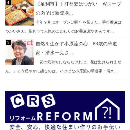
【足利市】手打蕎麦はつがい Ｗスープ
の肉そば新登場...
今年９月にオープン14周年を迎えた、手打蕎麦は
つがいさん。足利市で人気のこだわりのお蕎麦屋やさんです...
自然を生かす小原流の心 83歳の華道
家・清水一克さ...
「花の気持ちにならなければ、花は生けられませ
ん。」そう穏やかに語るのは、いけばな小原流の華道家・清水...