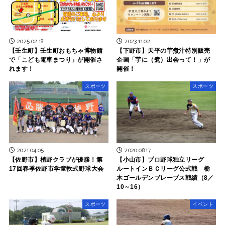
2025.02.18
2023.11.02
【壬生町】壬生町おもちゃ博物館
【下野市】天平の芋煮汁特別販売
で「こども電車まつり」が開催さ
企画「芋に（煮）出会って！」が
れます！
開催！
スポーツ
スポーツ
2021.04.05
2020.08.17
【佐野市】植野クラブが優勝！第
【小山市】プロ野球独立リーグ
17回春季佐野市学童軟式野球大会
ルートインＢＣリーグ公式戦 栃
木ゴールデンブレーブス戦績（8／
10～16）
スポーツ
イベント