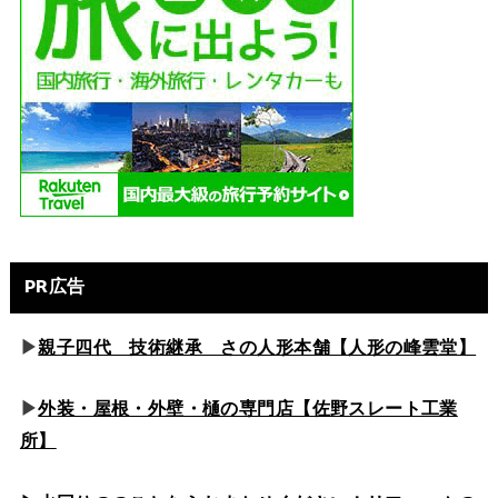
PR広告
▶
親子四代 技術継承 さの人形本舗【人形の峰雲堂】
▶
外装・屋根・外壁・樋の専門店【佐野スレート工業
所】