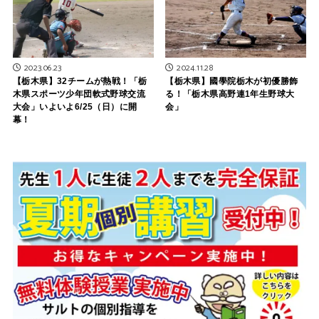
2023.06.23
2024.11.28
【栃木県】32チームが熱戦！「栃
【栃木県】國學院栃木が初優勝飾
木県スポーツ少年団軟式野球交流
る！「栃木県高野連1年生野球大
大会」いよいよ6/25（日）に開
会」
幕！