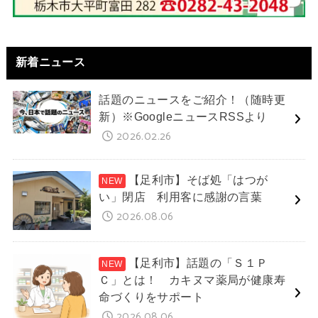
新着ニュース
話題のニュースをご紹介！（随時更
新）※GoogleニュースRSSより
2026.02.26
【足利市】そば処「はつが
い」閉店 利用客に感謝の言葉
2026.08.06
【足利市】話題の「Ｓ１Ｐ
Ｃ」とは！ カキヌマ薬局が健康寿
命づくりをサポート
2026.08.06