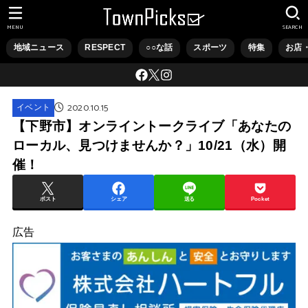
MENU
SEARCH
地域ニュース
RESPECT
○○な話
スポーツ
特集
お店
2020.10.15
イベント
【下野市】オンライントークライブ「あなたの
ローカル、見つけませんか？」10/21（水）開
催！
ポスト
シェア
送る
Pocket
広告