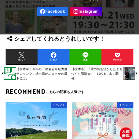
シェアしてくれるとうれしいです！
ポスト
シェア
送る
Pocket
【栃木県】今年の「都道府県魅力度
【栃木市】「蔵の街を活かしたまち
ランキング」栃木県が…まさかの最
づくり講演会」 10/28（水）開
下位に。
催！
RECOMMEND
イベント
イベント