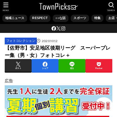
MENU
SEARCH
地域ニュース
RESPECT
○○な話
スポーツ
特集
お店
2020.10.12
フォトコレクション
【佐野市】安足地区後期リーグ スーパープレ
ー集（男・女）フォトコレ＋
ポスト
シェア
送る
Pocket
広告